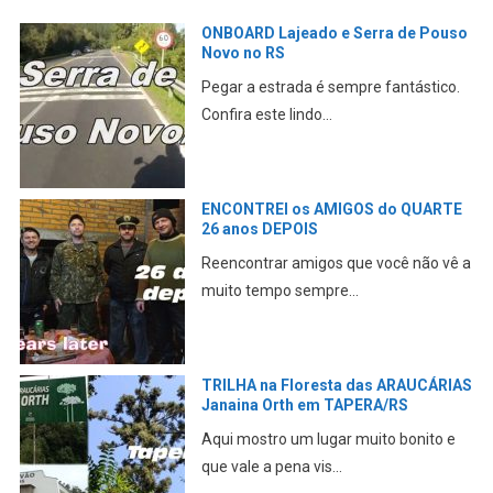
Pouso
CAMINHANDO no trânsito PERIGO
de SÃO PAULO até o AEROPORTO
tico.
Neste vídeo eu mostro minha
experiência ao chegar em Sã...
ARTE
Parque da GARE em Passo FUNDO
no RS
o vê a
Neste vídeo eu mostro mais um pon
turístico para conh...
CÁRIAS
Conhecendo Tupaciretã no RS –
PONTOS TURÍSTICOS
to e
Neste vídeo eu mostro a cidade de
Tupã, a “Terra ...