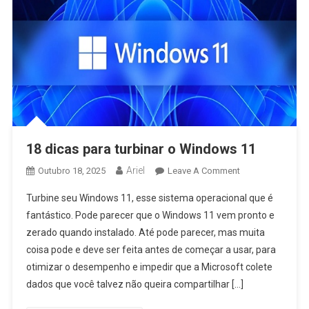
18 dicas para turbinar o Windows 11
Ariel
On
Outubro 18, 2025
Leave A Comment
18
Turbine seu Windows 11, esse sistema operacional que é
Dicas
fantástico. Pode parecer que o Windows 11 vem pronto e
Para
zerado quando instalado. Até pode parecer, mas muita
Turbinar
coisa pode e deve ser feita antes de começar a usar, para
O
Windows
otimizar o desempenho e impedir que a Microsoft colete
11
dados que você talvez não queira compartilhar […]