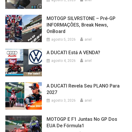
MOTOGP SILVRSTONE – Pré-GP
INFORMAÇÔES, Break News,
OnBoard
agosto 5, 2026
ariel
A DUCATI Está A VENDA?
agosto 4, 2026
ariel
A DUCATI Revela Seu PLANO Para
2027
agosto 3, 2026
ariel
MOTOGP E F1 Juntas No GP Dos
EUA De Fórmula1