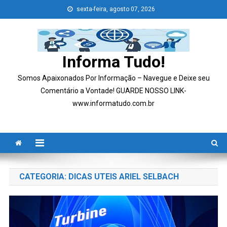
Skip
sexta-feira, agosto 07, 2026
to
content
Informa Tudo!
Somos Apaixonados Por Informação – Navegue e Deixe seu
Comentário a Vontade! GUARDE NOSSO LINK-
www.informatudo.com.br
CATEGORIA:
DICAS UTEIS ARIEL SELBACH