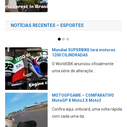
NOTÍCIAS RECENTES – ESPORTES
res
A DUCATI está a VENDA?
A Volkswagen emitiu nota sobre o
te
assunto CONFIRA essa m...
VO
A DUCATI revela seu PLANO para
2027
 rápida
Aqui falamos da abordagem da mar
em relação aos novos...