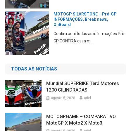
GP
MOTOGP e F1 juntas no GP dos EU
de Fórmula1
es Pré-
Estão sendo elaborados planos para
juntar as duas categ...
TODAS AS NOTÍCIAS
Mundial SUPERBIKE Terá Motores
1200 CILINDRADAS
agosto 5, 2026
ariel
MOTOGPGAME – COMPARATIVO
MotoGP X Moto2 X Moto3
agosto 5, 2026
ariel