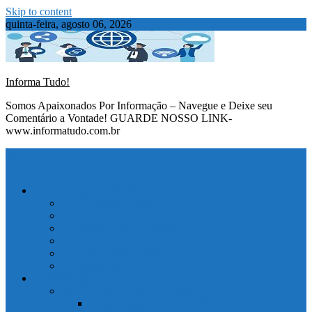
Skip to content
quinta-feira, agosto 06, 2026
Informa Tudo!
Somos Apaixonados Por Informação – Navegue e Deixe seu
Comentário a Vontade! GUARDE NOSSO LINK-
www.informatudo.com.br
TODAS AS NOTÍCIAS
NOTÍCIAS GERAIS
INFONEWS
D – VIAGENS DE ARIEL
TURISMO
Dicas Uteis Ariel Selbach
NOSSOS ESPORTES
ESPORTES
AUTOMOBILISMO NEWS
Classificação Fórmula 1 2025