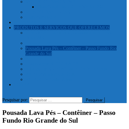
MOTOCICLISMO NEWS
Classificação MotoGP e WSBK 2025
MUNDO DAS LUTAS
Game/Simulador
NOSSA RÁDIO
PRODUTOS E SERVIÇOS QUE OFERECEMOS
Coworking – Escritórios por assinatura em Passo
Fundo/RS
Pousada II em Passo Fundo – Bairro Vergueiro
Pousada Lava Pés – Contêiner – Passo Fundo Rio
Grande do Sul
Banco de VOZES
Hospedagem SITE GRÁTIS
Adquira um SUPERCOMPUTADOR GAME
RÁDIO/Streaming de áudio
PATROCINE esta página
CONTATO
Pesquisar por:
Pousada Lava Pés – Contêiner – Passo
Fundo Rio Grande do Sul