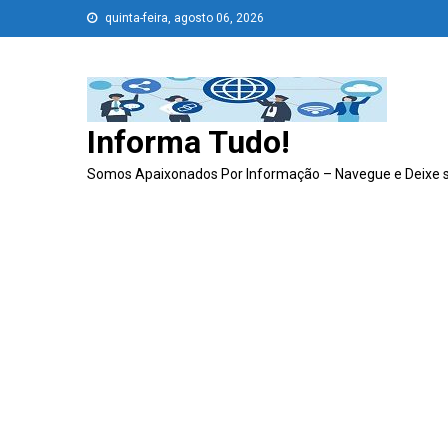
Skip
quinta-feira, agosto 06, 2026
to
content
Informa Tudo!
Somos Apaixonados Por Informação – Navegue e Deixe 