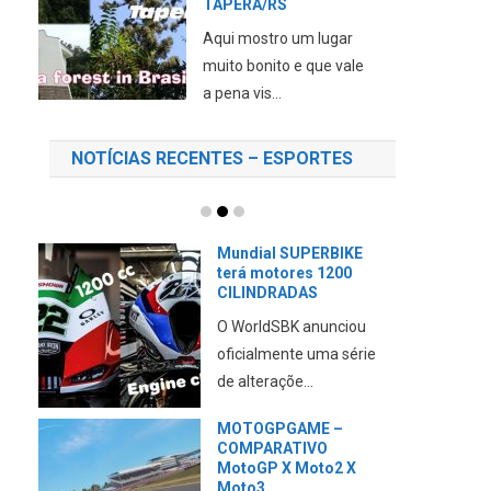
Neste vídeo eu mostro
a cidade de Tupã, a
“Terra ...
NOTÍCIAS RECENTES – ESPORTES
A DUCATI está a
VENDA?
A Volkswagen emitiu
nota sobre o assunto
CONFIRA essa m...
A DUCATI revela seu
PLANO para 2027
Aqui falamos da