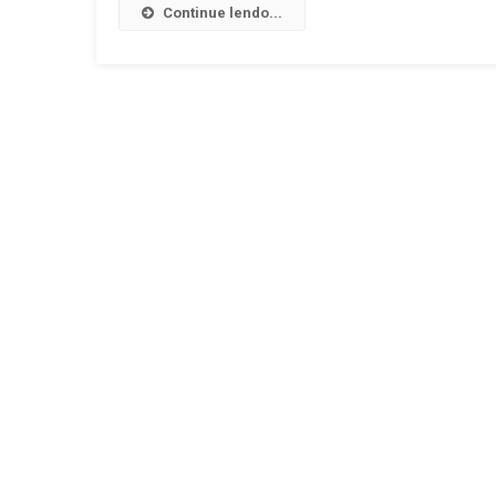
Comum
Continue lendo...
Para
O
Comérci