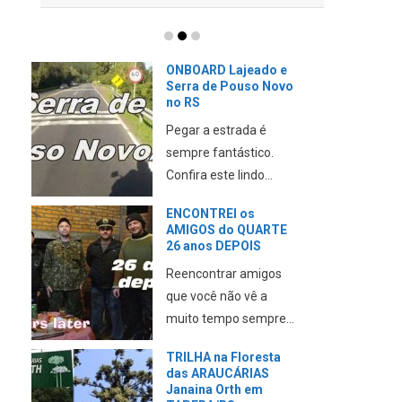
CAMINHANDO no
trânsito PERIGOSO de
SÃO PAULO até o
AEROPORTO
Neste vídeo eu mostro
minha experiência ao
chegar em Sã...
Parque da GARE em
Passo FUNDO no RS
Neste vídeo eu mostro
mais um ponto turístico
para conh...
Conhecendo
Tupaciretã no RS –
PONTOS TURÍSTICOS