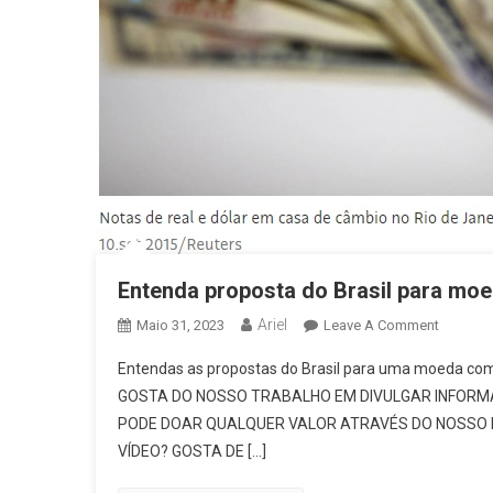
Entenda proposta do Brasil para mo
Ariel
On
Maio 31, 2023
Leave A Comment
Entenda
Entendas as propostas do Brasil para uma moeda co
Propost
GOSTA DO NOSSO TRABALHO EM DIVULGAR INFORMAÇ
Do
PODE DOAR QUALQUER VALOR ATRAVÉS DO NOSSO P
Brasil
VÍDEO? GOSTA DE […]
Para
Moeda