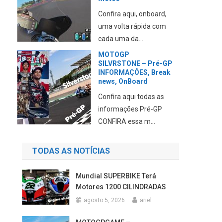
abordagem da marca
em relação aos novos...
MOTOGP e F1 juntas
no GP dos EUA de
Fórmula1
Estão sendo
elaborados planos para
juntar as duas categ...
TODAS AS NOTÍCIAS
Mundial SUPERBIKE Terá
Motores 1200 CILINDRADAS
agosto 5, 2026
ariel
MOTOGPGAME –