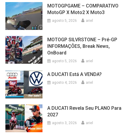
MOTOGPGAME – COMPARATIVO
MotoGP X Moto2 X Moto3
agosto 5, 2026
ariel
MOTOGP SILVRSTONE – Pré-GP
INFORMAÇÔES, Break News,
OnBoard
agosto 5, 2026
ariel
A DUCATI Está A VENDA?
agosto 4, 2026
ariel
A DUCATI Revela Seu PLANO Para
2027
agosto 3, 2026
ariel