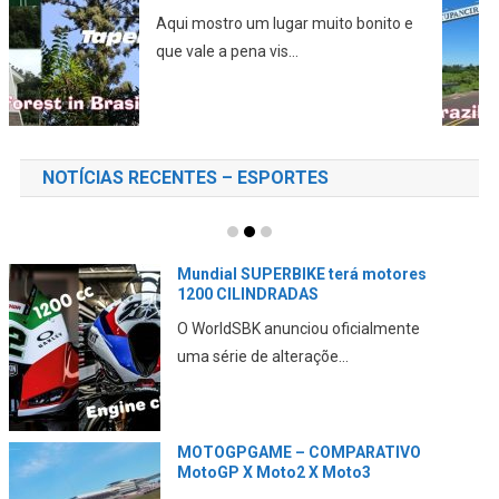
Neste vídeo eu mostro a cidade de
Tupã, a “Terra ...
NOTÍCIAS RECENTES – ESPORTES
A DUCATI está a VENDA?
A Volkswagen emitiu nota sobre o
assunto CONFIRA essa m...
A DUCATI revela seu PLANO para
2027