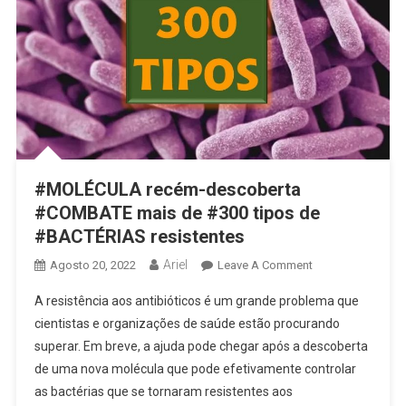
#MOLÉCULA recém-descoberta
#COMBATE mais de #300 tipos de
#BACTÉRIAS resistentes
Ariel
On
Agosto 20, 2022
Leave A Comment
#MOLÉCULA
A resistência aos antibióticos é um grande problema que
Recém-
cientistas e organizações de saúde estão procurando
Descoberta
superar. Em breve, a ajuda pode chegar após a descoberta
#COMBATE
de uma nova molécula que pode efetivamente controlar
Mais
De
as bactérias que se tornaram resistentes aos