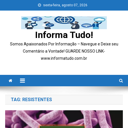
Skip
sexta-feira, agosto 07, 2026
to
content
Informa Tudo!
Somos Apaixonados Por Informação – Navegue e Deixe seu
Comentário a Vontade! GUARDE NOSSO LINK-
www.informatudo.com.br
TAG:
RESISTENTES