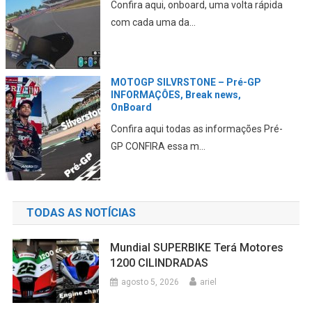
Aqui falamos da abordagem da marca
em relação aos novos...
MOTOGP e F1 juntas no GP dos EUA
de Fórmula1
Estão sendo elaborados planos para
juntar as duas categ...
TODAS AS NOTÍCIAS
Mundial SUPERBIKE Terá Motores
1200 CILINDRADAS
agosto 5, 2026
ariel