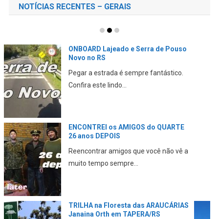
NOTÍCIAS RECENTES – GERAIS
CAMINHANDO no trânsito PERIGOSO
de SÃO PAULO até o AEROPORTO
Neste vídeo eu mostro minha
experiência ao chegar em Sã...
Parque da GARE em Passo FUNDO
no RS
Neste vídeo eu mostro mais um ponto
turístico para conh...
Conhecendo Tupaciretã no RS –
PONTOS TURÍSTICOS