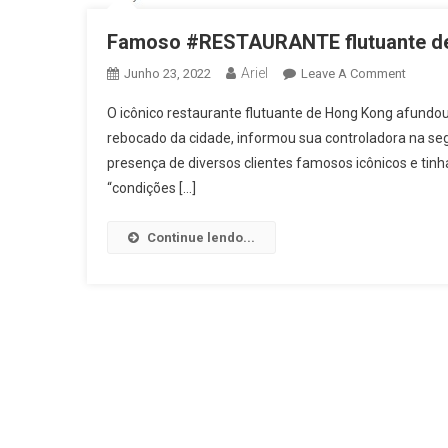
Famoso #RESTAURANTE flutuante de
Ariel
On
Junho 23, 2022
Leave A Comment
Famos
O icônico restaurante flutuante de Hong Kong afund
#REST
rebocado da cidade, informou sua controladora na segun
Flutuan
presença de diversos clientes famosos icônicos e tin
De
“condições […]
Hong
Kong
Afunda
Continue lendo...
No
Mar
Da
#CHIN