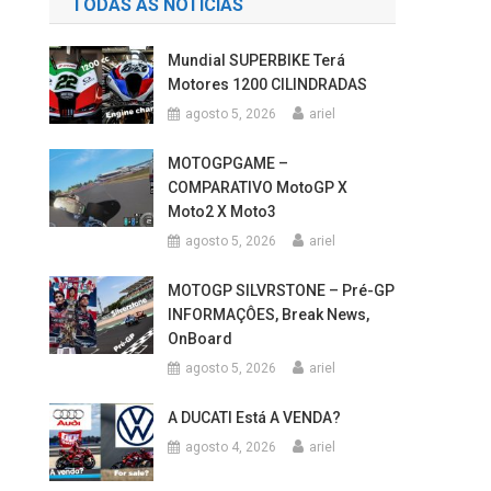
Mundial SUPERBIKE Terá
Motores 1200 CILINDRADAS
agosto 5, 2026
ariel
MOTOGPGAME –
COMPARATIVO MotoGP X
Moto2 X Moto3
agosto 5, 2026
ariel
MOTOGP SILVRSTONE – Pré-GP
INFORMAÇÔES, Break News,
OnBoard
agosto 5, 2026
ariel
A DUCATI Está A VENDA?
agosto 4, 2026
ariel