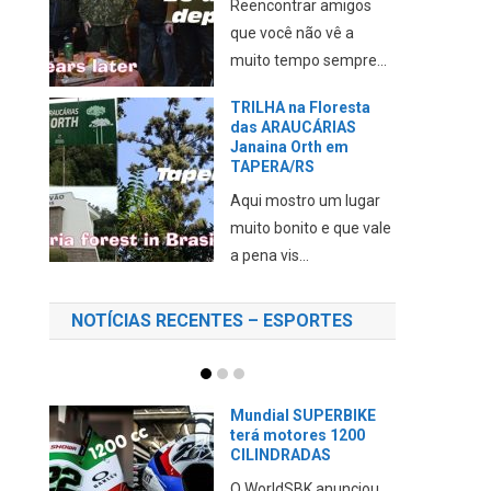
mais um ponto turístico
para conh...
Conhecendo
Tupaciretã no RS –
PONTOS TURÍSTICOS
Neste vídeo eu mostro
a cidade de Tupã, a
“Terra ...
NOTÍCIAS RECENTES – ESPORTES
A DUCATI está a
VENDA?
A Volkswagen emitiu