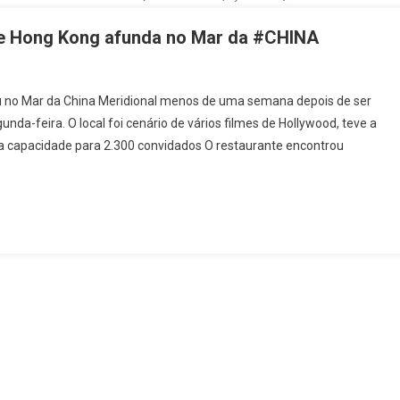
 Hong Kong afunda no Mar da #CHINA
o
ou no Mar da China Meridional menos de uma semana depois de ser
AURANTE
da-feira. O local foi cenário de vários filmes de Hollywood, teve a
te
ha capacidade para 2.300 convidados O restaurante encontrou
A