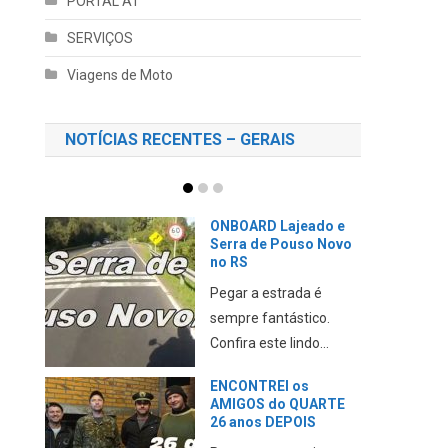
PORTAL AT
SERVIÇOS
Viagens de Moto
NOTÍCIAS RECENTES – GERAIS
CAMINHANDO no
trânsito PERIGOSO de
SÃO PAULO até o
AEROPORTO
Neste vídeo eu mostro
minha experiência ao
chegar em Sã...
Parque da GARE em
Passo FUNDO no RS
Neste vídeo eu mostro