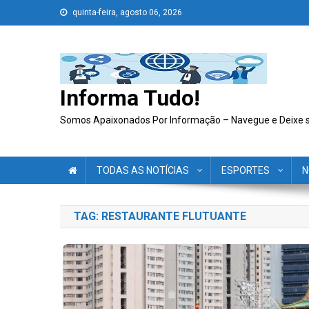
Skip
quinta-feira, agosto 06, 2026
to
content
Informa Tudo!
Somos Apaixonados Por Informação – Navegue e Deixe 
TODAS AS NOTÍCIAS
ESPORTES
N
TAG:
RESTAURANTE FLUTUANTE