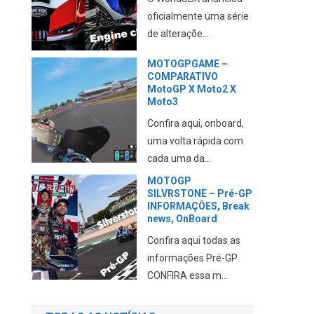
nota sobre o assunto
CONFIRA essa m...
A DUCATI revela seu
PLANO para 2027
Aqui falamos da
abordagem da marca
em relação aos novos...
MOTOGP e F1 juntas
no GP dos EUA de
Fórmula1
Estão sendo
elaborados planos para
juntar as duas categ...
TODAS AS NOTÍCIAS