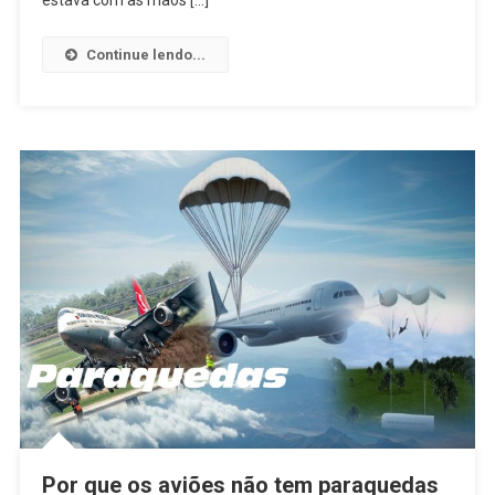
estava com as mãos […]
Com
A
Continue lendo...
Cabeça
Entre
Os
Joelhos
Por que os aviões não tem paraquedas