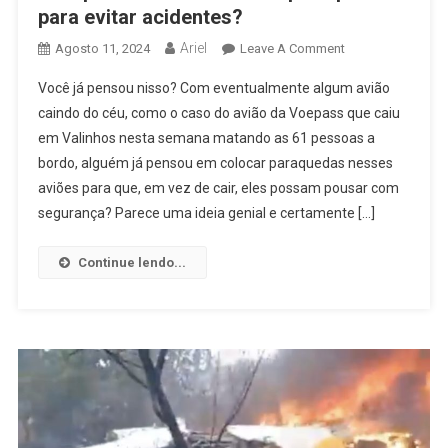
para evitar acidentes?
Ariel
On
Agosto 11, 2024
Leave A Comment
Por
Você já pensou nisso? Com eventualmente algum avião
Que
caindo do céu, como o caso do avião da Voepass que caiu
Os
em Valinhos nesta semana matando as 61 pessoas a
Aviões
bordo, alguém já pensou em colocar paraquedas nesses
Não
Tem
aviões para que, em vez de cair, eles possam pousar com
Paraquedas
segurança? Parece uma ideia genial e certamente […]
Para
Evitar
Continue lendo...
Acidentes?