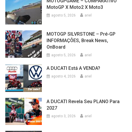
MOTOGPGAME – COMPARATIVO
MotoGP X Moto2 X Moto3
agosto 5, 2026
ariel
MOTOGP SILVRSTONE – Pré-GP
INFORMAÇÔES, Break News,
OnBoard
agosto 5, 2026
ariel
A DUCATI Está A VENDA?
agosto 4, 2026
ariel
A DUCATI Revela Seu PLANO Para
2027
agosto 3, 2026
ariel