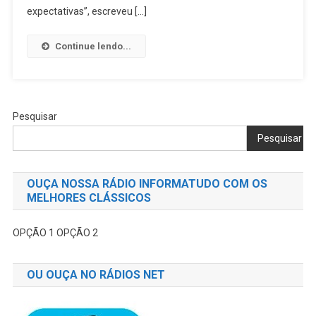
Que
expectativas”, escreveu […]
Saiu
De
Continue lendo...
Cascavel
E
Caiu
Em
Pesquisar
Vinhedo;
61
Pesquisar
Pessoas
Morreram;
OUÇA NOSSA RÁDIO INFORMATUDO COM OS
NÃO
MELHORES CLÁSSICOS
HOUVE
SOBREVIVENTES
OPÇÃO 1
OPÇÃO 2
OU OUÇA NO RÁDIOS NET