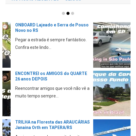
CAMINHANDO no trânsito PERIGOSO
de SÃO PAULO até o AEROPORTO
Neste vídeo eu mostro minha
experiência ao chegar em Sã...
Parque da GARE em Passo FUNDO
no RS
Neste vídeo eu mostro mais um ponto
turístico para conh...
Conhecendo Tupaciretã no RS –
PONTOS TURÍSTICOS