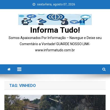
Skip
sexta-feira, agosto 07, 2026
to
content
Informa Tudo!
Somos Apaixonados Por Informação – Navegue e Deixe seu
Comentário a Vontade! GUARDE NOSSO LINK-
www.informatudo.com.br
TAG:
VINHEDO