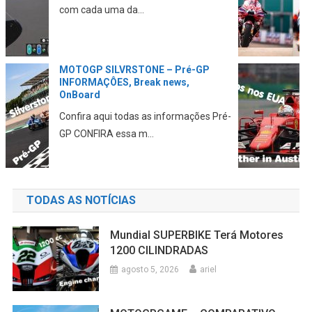
em relação aos novos...
MOTOGP e F1 juntas no GP dos EUA
de Fórmula1
Estão sendo elaborados planos para
juntar as duas categ...
TODAS AS NOTÍCIAS
Mundial SUPERBIKE Terá Motores
1200 CILINDRADAS
agosto 5, 2026
ariel