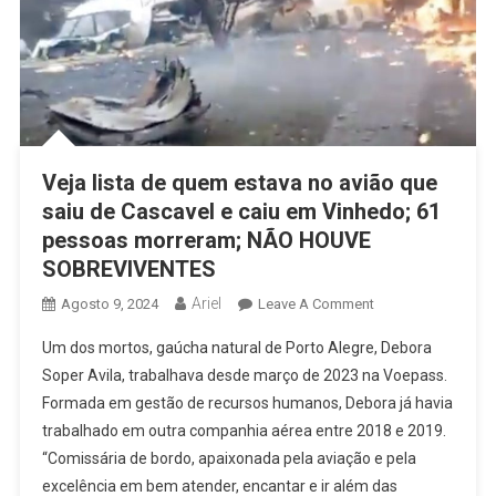
Veja lista de quem estava no avião que
saiu de Cascavel e caiu em Vinhedo; 61
pessoas morreram; NÃO HOUVE
SOBREVIVENTES
Ariel
On
Agosto 9, 2024
Leave A Comment
Veja
Um dos mortos, gaúcha natural de Porto Alegre, Debora
Lista
Soper Avila, trabalhava desde março de 2023 na Voepass.
De
Formada em gestão de recursos humanos, Debora já havia
Quem
trabalhado em outra companhia aérea entre 2018 e 2019.
Estava
No
“Comissária de bordo, apaixonada pela aviação e pela
Avião
excelência em bem atender, encantar e ir além das