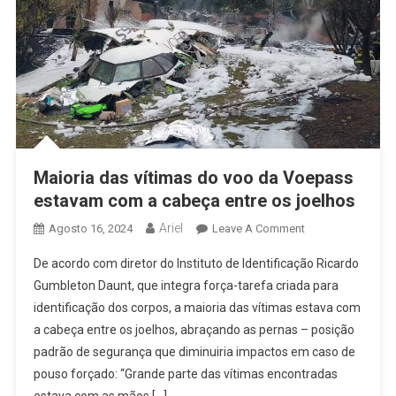
Maioria das vítimas do voo da Voepass
estavam com a cabeça entre os joelhos
Ariel
On
Agosto 16, 2024
Leave A Comment
Maioria
De acordo com diretor do Instituto de Identificação Ricardo
Das
Gumbleton Daunt, que integra força-tarefa criada para
Vítimas
identificação dos corpos, a maioria das vítimas estava com
Do
a cabeça entre os joelhos, abraçando as pernas – posição
Voo
Da
padrão de segurança que diminuiria impactos em caso de
Voepass
pouso forçado: “Grande parte das vítimas encontradas
Estavam