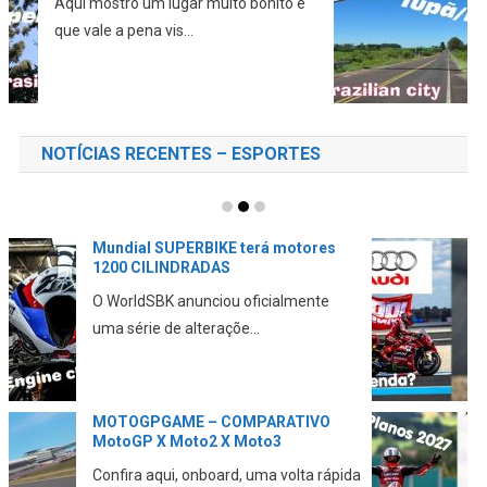
Neste vídeo eu mostro a cidade de
Tupã, a “Terra ...
NOTÍCIAS RECENTES – ESPORTES
A DUCATI está a VENDA?
A Volkswagen emitiu nota sobre o
assunto CONFIRA essa m...
A DUCATI revela seu PLANO para
2027
Aqui falamos da abordagem da marca