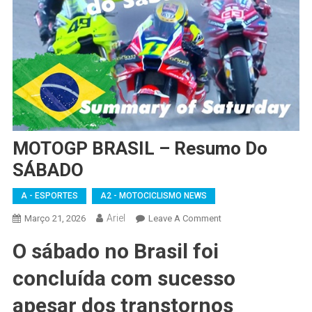
MOTOGP BRASIL – Resumo Do
SÁBADO
A - ESPORTES
A2 - MOTOCICLISMO NEWS
Ariel
On
Março 21, 2026
Leave A Comment
MOTOGP
O sábado no Brasil foi
BRASIL
–
concluída com sucesso
Resumo
Do
apesar dos transtornos