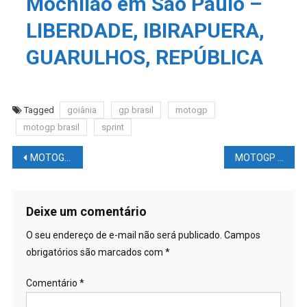
Mochilão em São Paulo –
LIBERDADE, IBIRAPUERA,
GUARULHOS, REPÚBLICA
Tagged
goiânia
gp brasil
motogp
motogp brasil
sprint
Navegação
MOTOGP BRASIL – Resumo da SEXTA-FEIRA
MOTOGP BRASIL – Resumo do DOMINGO
de
Post
Deixe um comentário
O seu endereço de e-mail não será publicado.
Campos
obrigatórios são marcados com
*
Comentário
*