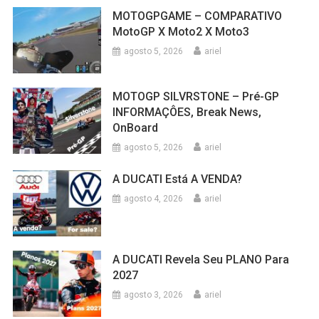
MOTOGPGAME – COMPARATIVO
MotoGP X Moto2 X Moto3
agosto 5, 2026
ariel
MOTOGP SILVRSTONE – Pré-GP
INFORMAÇÔES, Break News,
OnBoard
agosto 5, 2026
ariel
A DUCATI Está A VENDA?
agosto 4, 2026
ariel
A DUCATI Revela Seu PLANO Para
2027
agosto 3, 2026
ariel