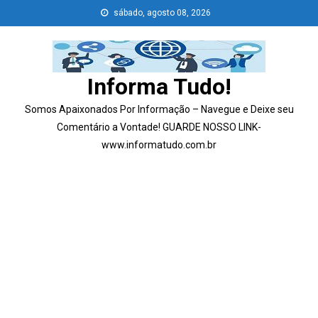
Skip
sábado, agosto 08, 2026
to
content
Informa Tudo!
Somos Apaixonados Por Informação – Navegue e Deixe seu
Comentário a Vontade! GUARDE NOSSO LINK-
www.informatudo.com.br