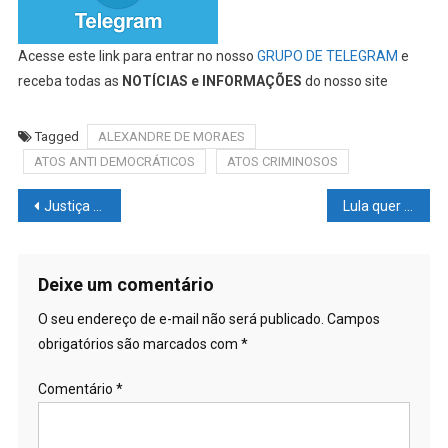
Acesse este link para entrar no nosso
GRUPO DE TELEGRAM
e
receba todas as
NOTÍCIAS e INFORMAÇÕES
do nosso site
Tagged
ALEXANDRE DE MORAES
ATOS ANTI DEMOCRÁTICOS
ATOS CRIMINOSOS
Navegação
Justiça bloqueia R$ 18,5 milhões de bens de participantes de ataques em Brasília
Lula quer usar BNDES para financiar obras fora do país
de
Post
Deixe um comentário
O seu endereço de e-mail não será publicado.
Campos
obrigatórios são marcados com
*
Comentário
*