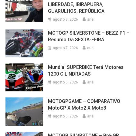
LIBERDADE, IBIRAPUERA,
GUARULHOS, REPÚBLICA
agosto 8, 2026
ariel
MOTOGP SILVERSTONE – BEZZ P1 –
Resumo Da SEXTA-FEIRA
agosto 7, 2026
ariel
Mundial SUPERBIKE Terá Motores
1200 CILINDRADAS
agosto 5, 2026
ariel
MOTOGPGAME – COMPARATIVO
MotoGP X Moto2 X Moto3
agosto 5, 2026
ariel
MOTOGP SILVRSTONE – Pré-GP