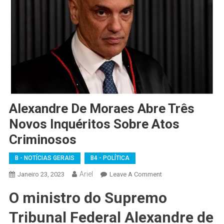
Alexandre De Moraes Abre Três
Novos Inquéritos Sobre Atos
Criminosos
B - NOTÍCIAS GERAIS
B4 - POLÍTICA
Ariel
On
Janeiro 23, 2023
Leave A Comment
Alexandre
O ministro do Supremo
De
Moraes
Tribunal Federal Alexandre de
Abre