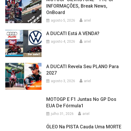
INFORMAÇÔES, Break News,
OnBoard
agosto 5, 2026
ariel
A DUCATI Está A VENDA?
agosto 4, 2026
ariel
A DUCATI Revela Seu PLANO Para
2027
agosto 3, 2026
ariel
MOTOGP E F1 Juntas No GP Dos
EUA De Fórmula1
julho 31, 2026
ariel
ÓLEO Na PISTA Cauda Uma MORTE