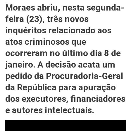
Três
Moraes abriu, nesta segunda-
Novos
feira (23), três novos
Inquéritos
Sobre
inquéritos relacionado aos
Atos
Criminosos
atos criminosos que
ocorreram no último dia 8 de
janeiro. A decisão acata um
pedido da Procuradoria-Geral
da República para apuração
dos executores, financiadores
e autores intelectuais.