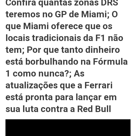
Confira quantas zonas DRS
Visitantes
Que
teremos no GP de Miami; O
Os
que Miami oferece que os
Locais
Tradicionais
locais tradicionais da F1 não
Não
Tem?
tem; Por que tanto dinheiro
#DINHEIRO
Borbulhando
está borbulhando na Fórmula
Na
1 como nunca?; As
F1?
Atualizações
atualizações que a Ferrari
Da
#FERRARI
está pronta para lançar em
sua luta contra a Red Bull