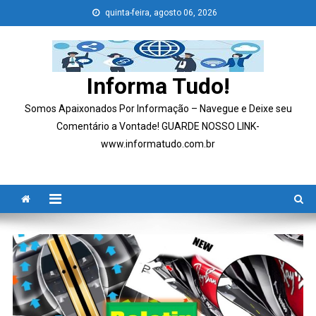
Skip
quinta-feira, agosto 06, 2026
to
content
Informa Tudo!
Somos Apaixonados Por Informação – Navegue e Deixe seu
Comentário a Vontade! GUARDE NOSSO LINK-
www.informatudo.com.br