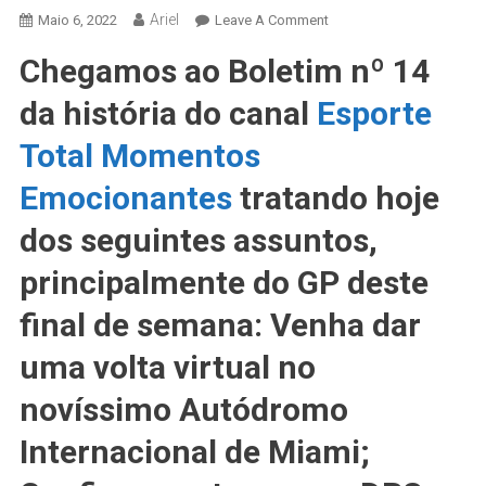
Ariel
On
Maio 6, 2022
Leave A Comment
AUTOMOBILISMO
Chegamos ao Boletim nº 14
NEWS
–
da história do canal
Esporte
BOLETIM
F1
Total Momentos
#14
Emocionantes
tratando hoje
–
Volta
dos seguintes assuntos,
Virtual
#GP_MIAMI;
principalmente do GP deste
#DRS
final de semana: Venha dar
GP
Miami;
uma volta virtual no
O
Que
novíssimo Autódromo
Miami
Internacional de Miami;
Oferece
Aos