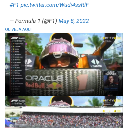
#F1
pic.twitter.com/Wudi4ssRlF
— Formula 1 (@F1)
May 8, 2022
OU VEJA AQUI