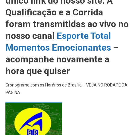
único link do nosso site. A
GP
Qualificação e a Corrida
De
Miami
foram transmitidas ao vivo no
2022
nosso canal
Esporte Total
Em
Um
Momentos Emocionantes
–
Único
Link
acompanhe novamente a
hora que quiser
Cronograma com os Horários de Brasília – VEJA NO RODAPÉ DA
PÁGINA