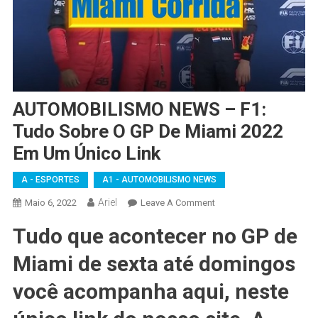
AUTOMOBILISMO NEWS – F1:
Tudo Sobre O GP De Miami 2022
Em Um Único Link
A - ESPORTES
A1 - AUTOMOBILISMO NEWS
Ariel
On
Maio 6, 2022
Leave A Comment
AUTOMOBILISMO
Tudo que acontecer no GP de
NEWS
–
Miami de sexta até domingos
F1:
Tudo
você acompanha aqui, neste
Sobre
O