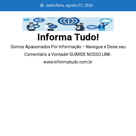
Skip
sexta-feira, agosto 07, 2026
to
content
Informa Tudo!
Somos Apaixonados Por Informação – Navegue e Deixe seu
Comentário a Vontade! GUARDE NOSSO LINK-
www.informatudo.com.br