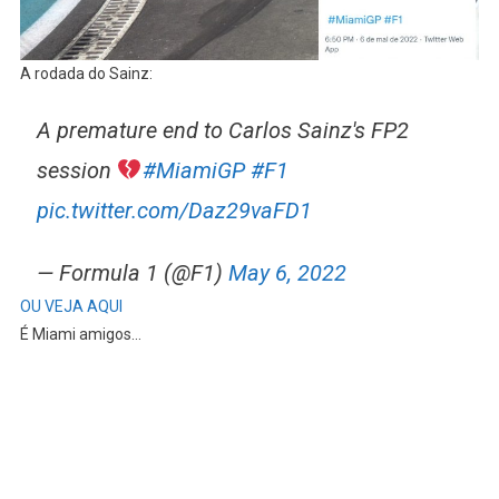
A rodada do Sainz:
A premature end to Carlos Sainz's FP2
session
#MiamiGP
#F1
pic.twitter.com/Daz29vaFD1
— Formula 1 (@F1)
May 6, 2022
OU VEJA AQUI
É Miami amigos…