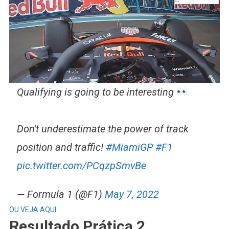
Qualifying is going to be interesting
Don't underestimate the power of track
position and traffic!
#MiamiGP
#F1
pic.twitter.com/PCqzpSmvBe
— Formula 1 (@F1)
May 7, 2022
OU VEJA AQUI
Resultado Prática 2