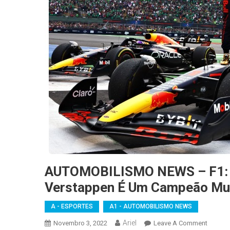
AUTOMOBILISMO NEWS – F1: Mí
Verstappen É Um Campeão Mun
A - ESPORTES
A1 - AUTOMOBILISMO NEWS
Ariel
On
Novembro 3, 2022
Leave A Comment