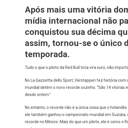
AUTOM
Após mais uma vitória do
NEWS
–
mídia internacional não pa
F1:
Mídia
conquistou sua décima qua
Interna
assim, tornou-se o único 
Diz
Que
temporada.
Versta
É
Tudo o que o piloto da Red Bull toca vira ouro, não impor
Um
Campe
No La Gazzetta dello Sport, Verstappen fez história com
Mundia
mundial detém o novo recorde sozinho. “São 14 vitória
Que
desde ontem.”
Não
Sabe
No entanto, o recorde não é a única coisa que o holandê
Mais
Perder
ele também ganhou o campeonato mundial em Suzuka, deu
recorde no México. Mais do que um piloto, ele é como o R