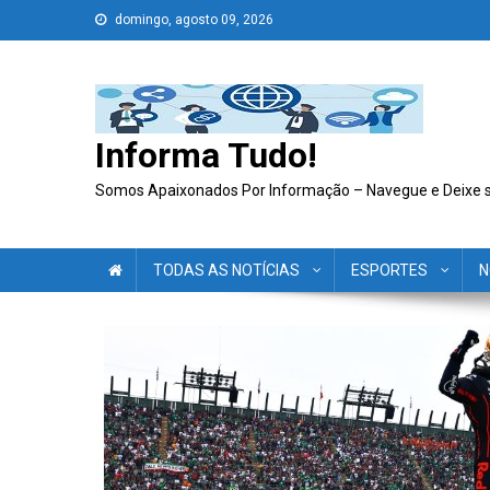
Skip
domingo, agosto 09, 2026
to
content
Informa Tudo!
Somos Apaixonados Por Informação – Navegue e Deixe 
TODAS AS NOTÍCIAS
ESPORTES
N