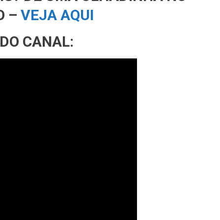
O –
VEJA AQUI
 DO CANAL: