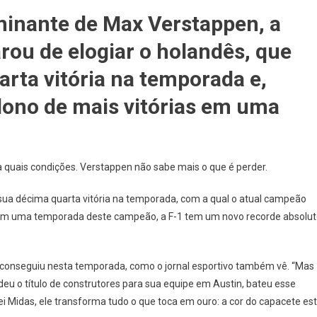
OBILISMO
minante de Max Verstappen, a
rou de elogiar o holandês, que
rta vitória na temporada e,
cional
dono de mais vitórias em uma
ppen
ta quais condições. Verstappen não sabe mais o que é perder.
ão
 sua décima quarta vitória na temporada, com a qual o atual campeão
l
s em uma temporada deste campeão, a F-1 tem um novo recorde absolu
s conseguiu nesta temporada, como o jornal esportivo também vê. “Mas
 o título de construtores para sua equipe em Austin, bateu esse
ei Midas, ele transforma tudo o que toca em ouro: a cor do capacete es