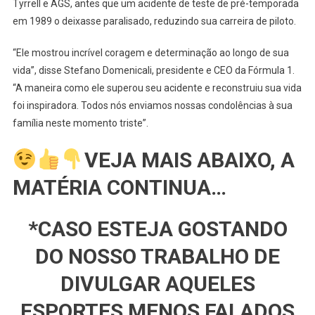
Philippe
Tyrrell e AGS, antes que um acidente de teste de pré-temporada
Streiff,
em 1989 o deixasse paralisado, reduzindo sua carreira de piloto.
Morre
Aos
“Ele mostrou incrível coragem e determinação ao longo de sua
67
vida”, disse Stefano Domenicali, presidente e CEO da Fórmula 1.
Anos
“A maneira como ele superou seu acidente e reconstruiu sua vida
foi inspiradora. Todos nós enviamos nossas condolências à sua
família neste momento triste”.
VEJA MAIS ABAIXO, A
MATÉRIA CONTINUA…
*CASO ESTEJA GOSTANDO
DO NOSSO TRABALHO DE
DIVULGAR AQUELES
ESPORTES MENOS FALADOS