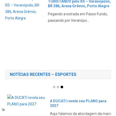
BR 386, Arena Grêmio, Porto Alegre
Pegando a estrada em Passo Fundo,
passando por Veranópo...
NOTÍCIAS RECENTES – ESPORTES
A DUCATI revela seu PLANO para
2027
Aqui falamos da abordagem da marca
em relação aos novos...
MOTOGP e F1 juntas no GP dos EUA
de Fórmula1
Estão sendo elaborados planos para
juntar as duas categ...
ÓLEO na PISTA cauda uma MORTE
em MUGELLO