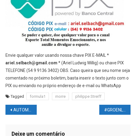
Envie qualquer valor usando nossa chave PIX E-MAIL *
ariel.selbach@gmail.com
* (Ariel Ludwig Willig) ou chave PIX
TELEFONE (54 9 9136 3402) OBS. Caso queira que seu nome seja
comentado no próximo boletim, basta inserir o texto junto com o
PIX ou enviando no próprio endereço de e-mail ou WhatsApp
Tagged
formula1
morre
philippe Streiff
Navegação
AUTOMOBILISMO NWS – F1: Por que Verstappen e muitos colegas da Fórmula 1 vivem em Mônaco
#GROENLÂNDIA está #DERRETENDO 100 vezes mais #RÁPIDO do que o previsto
de
Post
Deixe um comentário