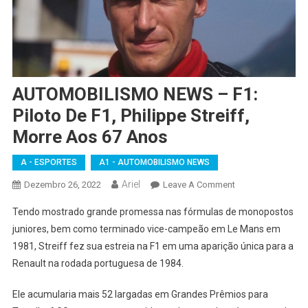
AUTOMOBILISMO NEWS – F1:
Piloto De F1, Philippe Streiff,
Morre Aos 67 Anos
A - ESPORTES
A1 - AUTOMOBILISMO NEWS
Ariel
On
Dezembro 26, 2022
Leave A Comment
AUTOMOBILISMO
Tendo mostrado grande promessa nas fórmulas de monopostos
NEWS
juniores, bem como terminado vice-campeão em Le Mans em
–
1981, Streiff fez sua estreia na F1 em uma aparição única para a
F1:
Renault na rodada portuguesa de 1984.
Piloto
De
Ele acumularia mais 52 largadas em Grandes Prêmios para
F1,