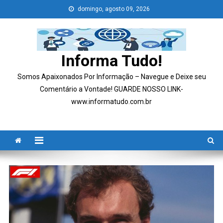
Skip
domingo, agosto 09, 2026
to
content
Informa Tudo!
Somos Apaixonados Por Informação – Navegue e Deixe seu
Comentário a Vontade! GUARDE NOSSO LINK-
www.informatudo.com.br