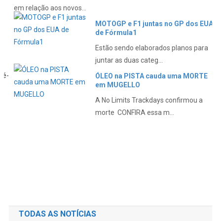
A No Limits Trackdays confirmou a
morte CONFIRA essa m...
TODAS AS NOTÍCIAS
MOTOGP SILVERSTONE – MARTIN P1
– Resumo Do SÁBADO
agosto 8, 2026
ariel
MOTOGP Simulador Silverstone 1/11
– CAMPEONATO COMPLETO
agosto 8, 2026
ariel
Mochilão Em São Paulo –
LIBERDADE, IBIRAPUERA,
GUARULHOS, REPÚBLICA