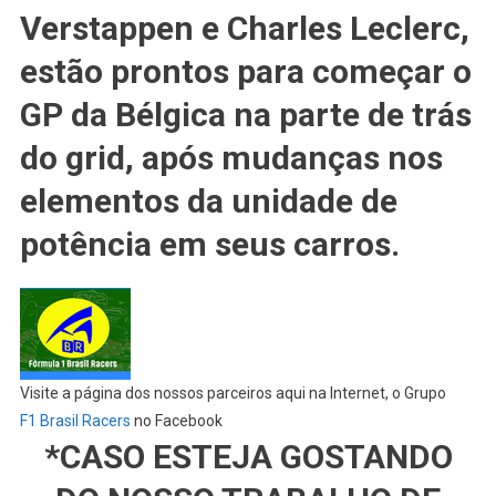
#MAX
Verstappen e Charles Leclerc,
Verstappen,
estão prontos para começar o
#CHARLES
Leclerc
GP da Bélgica na parte de trás
E
Outros
do grid, após mudanças nos
Largando
elementos da unidade de
Em
#ÚLTIMO
potência em seus carros.
No
GP
Da
#BÉLGICA
Visite a página dos nossos parceiros aqui na Internet, o Grupo
F1 Brasil Racers
no Facebook
*CASO ESTEJA GOSTANDO