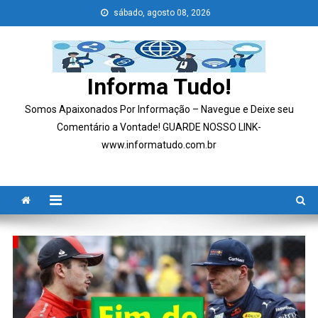
Skip
sábado, agosto 08, 2026
to
content
Informa Tudo!
Somos Apaixonados Por Informação – Navegue e Deixe seu
Comentário a Vontade! GUARDE NOSSO LINK-
www.informatudo.com.br