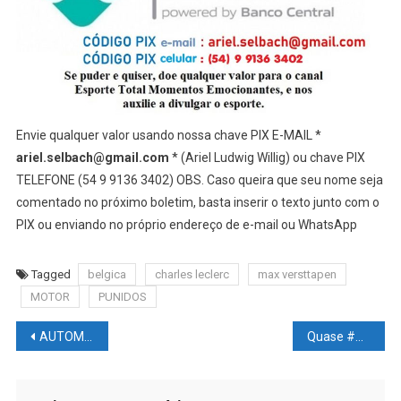
Envie qualquer valor usando nossa chave PIX E-MAIL *
ariel.selbach@gmail.com
* (Ariel Ludwig Willig) ou chave PIX
TELEFONE (54 9 9136 3402) OBS. Caso queira que seu nome seja
comentado no próximo boletim, basta inserir o texto junto com o
PIX ou enviando no próprio endereço de e-mail ou WhatsApp
Tagged
belgica
charles leclerc
max versttapen
MOTOR
PUNIDOS
Navegação
AUTOMOBILISMO NEWS – F1: GP Da BÉLGICA Em Spa-Francorchamps – Tudo Sobre O Final De Semana do P1 a Corrida Aqui, Em Um Único Link
Quase #METADE das mortes por #CÂNCER em todo o mundo poderiam ser #EVITADAS
de