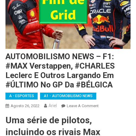
AUTOMOBILISMO NEWS – F1:
#MAX Verstappen, #CHARLES
Leclerc E Outros Largando Em
#ÚLTIMO No GP Da #BÉLGICA
A - ESPORTES
A1 - AUTOMOBILISMO NEWS
Ariel
On
Agosto 26, 2022
Leave A Comment
AUTOMOBILISMO
Uma série de pilotos,
NEWS
–
incluindo os rivais Max
F1: