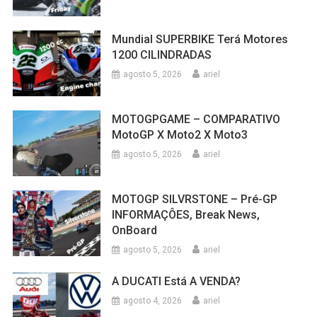
Mundial SUPERBIKE Terá Motores
1200 CILINDRADAS
agosto 5, 2026
ariel
MOTOGPGAME – COMPARATIVO
MotoGP X Moto2 X Moto3
agosto 5, 2026
ariel
MOTOGP SILVRSTONE – Pré-GP
INFORMAÇÔES, Break News,
OnBoard
agosto 5, 2026
ariel
A DUCATI Está A VENDA?
agosto 4, 2026
ariel