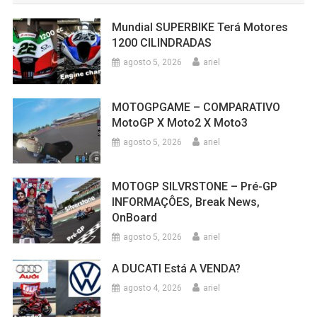
Mundial SUPERBIKE Terá Motores
1200 CILINDRADAS
agosto 5, 2026
ariel
MOTOGPGAME – COMPARATIVO
MotoGP X Moto2 X Moto3
agosto 5, 2026
ariel
MOTOGP SILVRSTONE – Pré-GP
INFORMAÇÔES, Break News,
OnBoard
agosto 5, 2026
ariel
A DUCATI Está A VENDA?
agosto 4, 2026
ariel