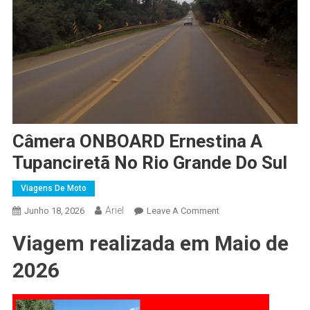
Câmera ONBOARD Ernestina A
Tupanciretã No Rio Grande Do Sul
Viagens De Moto
Ariel
On
Junho 18, 2026
Leave A Comment
Câmera
Viagem realizada em Maio de
ONBOARD
Ernestina
2026
A
Tupanciretã
No