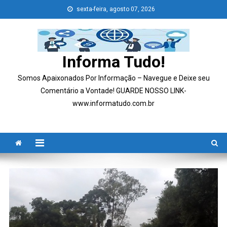
Skip
sexta-feira, agosto 07, 2026
to
content
Informa Tudo!
Somos Apaixonados Por Informação – Navegue e Deixe seu
Comentário a Vontade! GUARDE NOSSO LINK-
www.informatudo.com.br