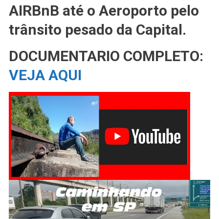
AIRBnB até o Aeroporto pelo
PAULO
Até
trânsito pesado da Capital.
O
AEROPORTO
DOCUMENTARIO COMPLETO:
VEJA AQUI