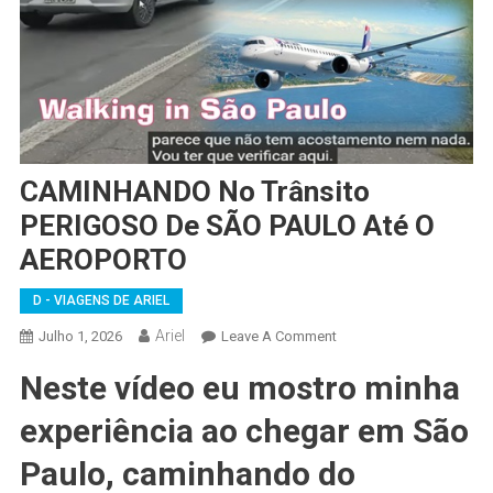
CAMINHANDO No Trânsito
PERIGOSO De SÃO PAULO Até O
AEROPORTO
D - VIAGENS DE ARIEL
Ariel
On
Julho 1, 2026
Leave A Comment
CAMINHANDO
Neste vídeo eu mostro minha
No
Trânsito
experiência ao chegar em São
PERIGOSO
De
Paulo, caminhando do
SÃO