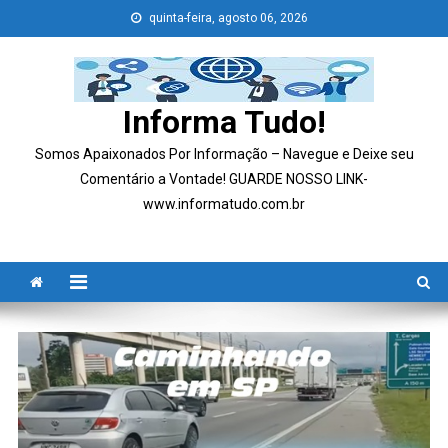
Skip
quinta-feira, agosto 06, 2026
to
content
Informa Tudo!
Somos Apaixonados Por Informação – Navegue e Deixe seu
Comentário a Vontade! GUARDE NOSSO LINK-
www.informatudo.com.br