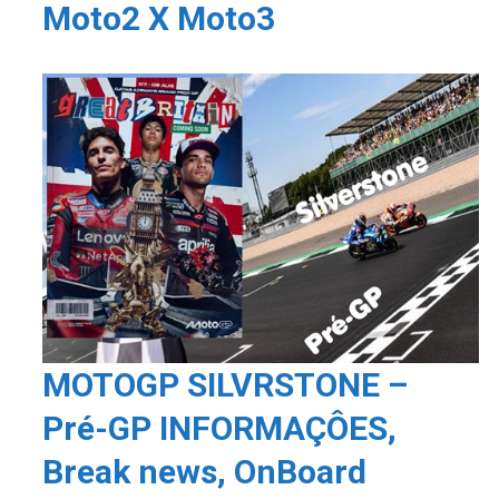
Moto2 X Moto3
MOTOGP SILVRSTONE –
Pré-GP INFORMAÇÔES,
Break news, OnBoard