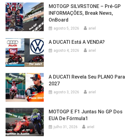
MOTOGP SILVRSTONE – Pré-GP
INFORMAÇÔES, Break News,
OnBoard
agosto 5, 2026
ariel
A DUCATI Está A VENDA?
agosto 4, 2026
ariel
A DUCATI Revela Seu PLANO Para
2027
agosto 3, 2026
ariel
MOTOGP E F1 Juntas No GP Dos
EUA De Fórmula1
julho 31, 2026
ariel