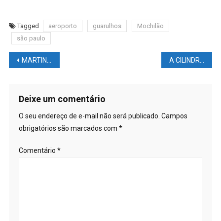
Tagged
aeroporto
guarulhos
Mochilão
são paulo
Navegação
MARTIN e OGURA na YAMAHA e ACOSTA OPERADO
A CILINDRADA da MOTOGP vai BAIXAR, mas ela será muito DIFERENTE da MOTO2 e MOTO3
de
Post
Deixe um comentário
O seu endereço de e-mail não será publicado.
Campos
obrigatórios são marcados com
*
Comentário
*