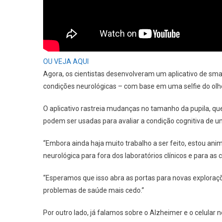
Com
Base
Em
Uma
Selfie
OU VEJA AQUI
Do
Agora, os cientistas desenvolveram um aplicativo de sma
Seu
condições neurológicas – com base em uma selfie do olh
Olho
O aplicativo rastreia mudanças no tamanho da pupila, q
podem ser usadas para avaliar a condição cognitiva de 
“Embora ainda haja muito trabalho a ser feito, estou ani
neurológica para fora dos laboratórios clínicos e para as c
“Esperamos que isso abra as portas para novas exploraç
problemas de saúde mais cedo.”
Por outro lado, já falamos sobre o Alzheimer e o celular n