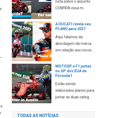
nota sobre o assunto
CONFIRA essa m...
s
A DUCATI revela seu
e
PLANO para 2027
Aqui falamos da
abordagem da marca
em relação aos novos...
 –
MOTOGP e F1 juntas
no GP dos EUA de
Fórmula1
Estão sendo
elaborados planos para
juntar as duas categ...
 e
s
TODAS AS NOTÍCIAS