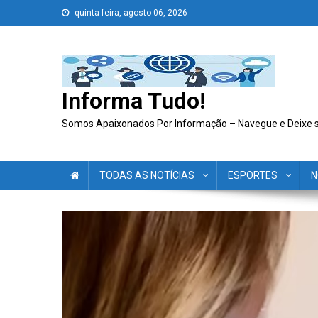
Skip
quinta-feira, agosto 06, 2026
to
content
Informa Tudo!
Somos Apaixonados Por Informação – Navegue e Deixe 
TODAS AS NOTÍCIAS
ESPORTES
N