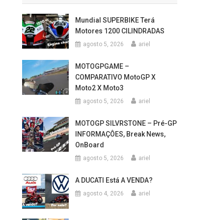
Mundial SUPERBIKE Terá
Motores 1200 CILINDRADAS
agosto 5, 2026
ariel
MOTOGPGAME –
COMPARATIVO MotoGP X
Moto2 X Moto3
agosto 5, 2026
ariel
MOTOGP SILVRSTONE – Pré-GP
INFORMAÇÔES, Break News,
OnBoard
agosto 5, 2026
ariel
A DUCATI Está A VENDA?
agosto 4, 2026
ariel