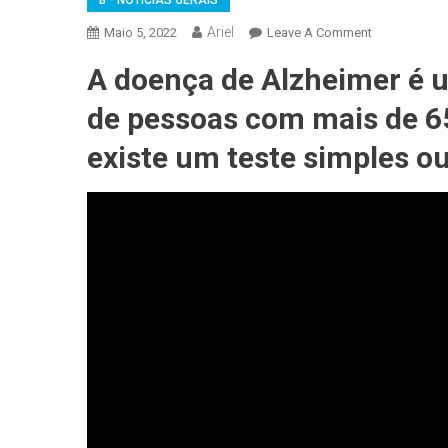
B - NOTÍCIAS GERAIS
Ariel
On
Maio 5, 2022
Leave A Comment
INFONEWS:
A doença de Alzheimer é 
Cientistas
Desenvolve
de pessoas com mais de 6
Um
Aplicativo
existe um teste simples ou
De
Smartphone
Que
Pode
Detectar
Sinais
De
Condições
Neurológicas
Incluindo
Alzheimer
E
TDAH,