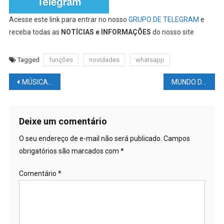
Acesse este link para entrar no nosso
GRUPO DE TELEGRAM
e
receba todas as
NOTÍCIAS e INFORMAÇÕES
do nosso site
Tagged
funções
novidades
whatsapp
Navegação
MÚSICA: Britney Spears foi esbofeteada por sua mãe no passado
MUNDO DAS LUTAS – UFC: Jiri Prochazka e seus demônios
de
Post
Deixe um comentário
O seu endereço de e-mail não será publicado.
Campos
obrigatórios são marcados com
*
Comentário
*