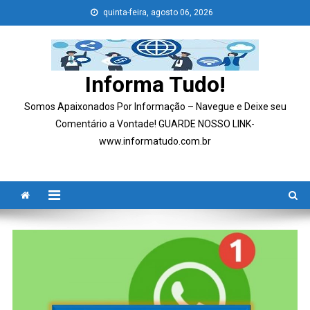
Skip
quinta-feira, agosto 06, 2026
to
content
Informa Tudo!
Somos Apaixonados Por Informação – Navegue e Deixe seu
Comentário a Vontade! GUARDE NOSSO LINK-
www.informatudo.com.br