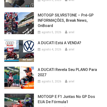
agosto 5, 2026
ariel
MOTOGP SILVRSTONE – Pré-GP
INFORMAÇÔES, Break News,
OnBoard
agosto 5, 2026
ariel
A DUCATI Está A VENDA?
agosto 4, 2026
ariel
A DUCATI Revela Seu PLANO Para
2027
agosto 3, 2026
ariel
MOTOGP E F1 Juntas No GP Dos
EUA De Fórmula1