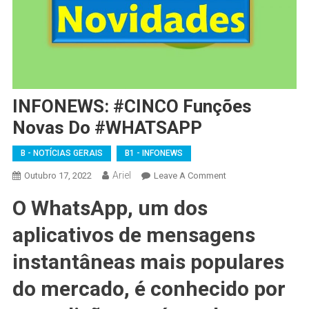
INFONEWS: #CINCO Funções
Novas Do #WHATSAPP
B - NOTÍCIAS GERAIS
B1 - INFONEWS
Ariel
On
Outubro 17, 2022
Leave A Comment
INFONEWS:
O WhatsApp, um dos
#CINCO
Funções
aplicativos de mensagens
Novas
Do
instantâneas mais populares
#WHATSAPP
do mercado, é conhecido por