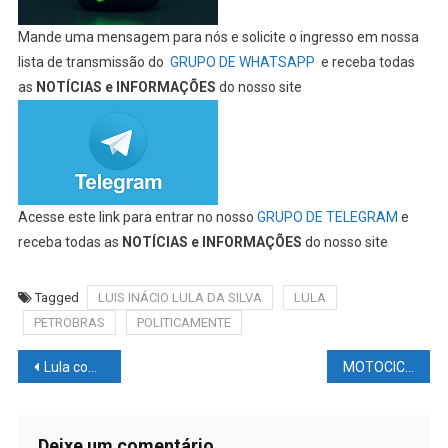
Mande uma mensagem para nós e solicite o ingresso em nossa
lista de transmissão do
GRUPO DE WHATSAPP
e receba todas
as
NOTÍCIAS e INFORMAÇÕES
do nosso site
Acesse este link para entrar no nosso
GRUPO DE TELEGRAM
e
receba todas as
NOTÍCIAS e INFORMAÇÕES
do nosso site
Tagged
LUIS INÁCIO LULA DA SILVA
LULA
PETROBRAS
POLITICAMENTE
Navegação
Lula começa amanhã a experimentar o semipresidencialismo
MOTOCICLISMO NEWS – MOTOGP: chefe da Ducati, Davide Tardozzi, diz que Francesco Bagnaia deve aceitar alguns resultados fora do pódio
de
Post
Deixe um comentário