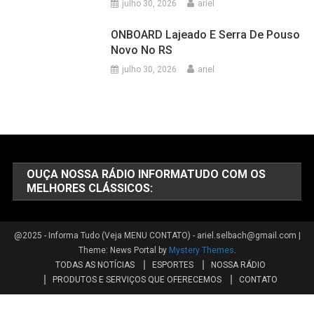
julho 30, 2026
ariel
ONBOARD Lajeado E Serra De Pouso
Novo No RS
julho 30, 2026
ariel
OUÇA NOSSA RÁDIO INFORMATUDO COM OS
MELHORES CLÁSSICOS:
@2025 - Informa Tudo (Veja MENU CONTATO) - ariel.selbach@gmail.com
|
Theme: News Portal by
Mystery Themes
.
TODAS AS NOTÍCIAS
ESPORTES
NOSSA RÁDIO
PRODUTOS E SERVIÇOS QUE OFERECEMOS
CONTATO