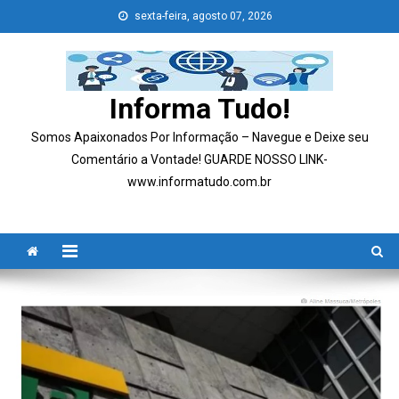
Skip
sexta-feira, agosto 07, 2026
to
content
Informa Tudo!
Somos Apaixonados Por Informação – Navegue e Deixe seu
Comentário a Vontade! GUARDE NOSSO LINK-
www.informatudo.com.br