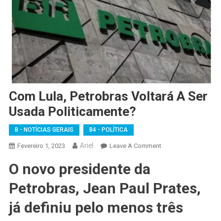
Com Lula, Petrobras Voltará A Ser
Usada Politicamente?
B - NOTÍCIAS GERAIS
B4 - POLÍTICA
Ariel
On
Fevereiro 1, 2023
Leave A Comment
Com
O novo presidente da
Lula,
Petrobras
Petrobras, Jean Paul Prates,
Voltará
A
já definiu pelo menos três
Ser