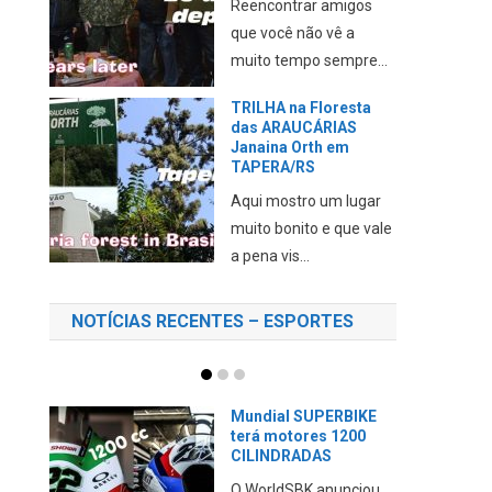
Reencontrar amigos
que você não vê a
muito tempo sempre...
TRILHA na Floresta
das ARAUCÁRIAS
Janaina Orth em
TAPERA/RS
Aqui mostro um lugar
muito bonito e que vale
a pena vis...
NOTÍCIAS RECENTES – ESPORTES
Mundial SUPERBIKE
terá motores 1200
CILINDRADAS
O WorldSBK anunciou