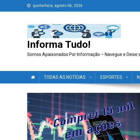
Skip
quinta-feira, agosto 06, 2026
to
content
Informa Tudo!
Somos Apaixonados Por Informação – Navegue e Deixe 
TODAS AS NOTÍCIAS
ESPORTES
N