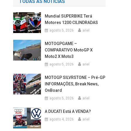
TODAS AS NOTÍCIAS
Mundial SUPERBIKE Terá
Motores 1200 CILINDRADAS
agosto 5, 2026
ariel
MOTOGPGAME –
COMPARATIVO MotoGP X
Moto2 X Moto3
agosto 5, 2026
ariel
MOTOGP SILVRSTONE – Pré-GP
INFORMAÇÔES, Break News,
OnBoard
agosto 5, 2026
ariel
A DUCATI Está A VENDA?
agosto 4, 2026
ariel