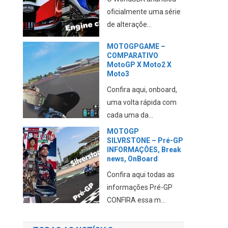
oficialmente uma série
de alteraçõe...
MOTOGPGAME –
nota sobre o
COMPARATIVO
MotoGP X Moto2 X
Moto3
Confira aqui, onboard,
uma volta rápida com
abordagem da
cada uma da...
MOTOGP
SILVRSTONE – Pré-GP
INFORMAÇÔES, Break
news, OnBoard
Confira aqui todas as
elaborados pl
informações Pré-GP
CONFIRA essa m...