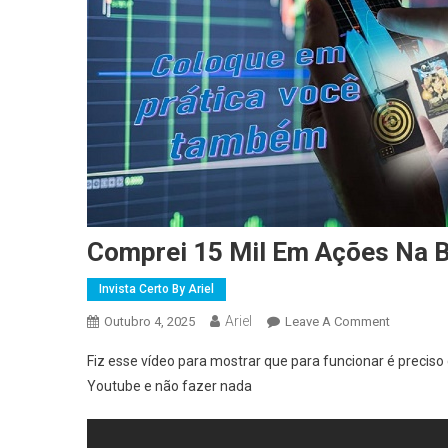
Comprei 15 Mil Em Ações Na B
Invista Certo By Ariel
Ariel
On
Outubro 4, 2025
Leave A Comment
Comprei
Fiz esse vídeo para mostrar que para funcionar é preciso 
15
Youtube e não fazer nada
Mil
Em
Ações