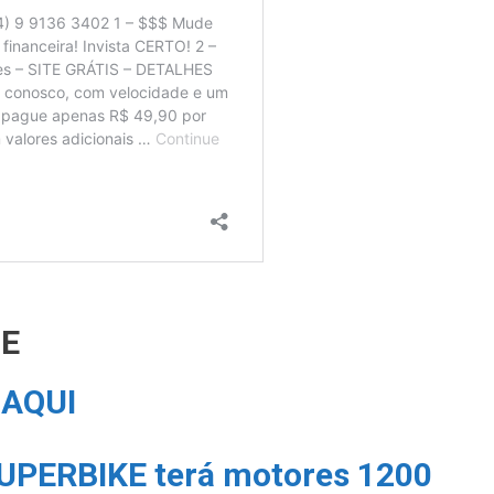
TE
o
AQUI
UPERBIKE terá motores 1200