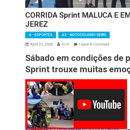
CORRIDA Sprint MALUCA E 
JEREZ
A - ESPORTES
A2 - MOTOCICLISMO NEWS
Ariel
On
Abril 25, 2026
Leave A Comment
CORRIDA
Sábado em condições de pi
Sprint
MALUCA
Sprint trouxe muitas emo
E
EMOCIONAN
Marcou
O
SÁBADO
Em
JEREZ