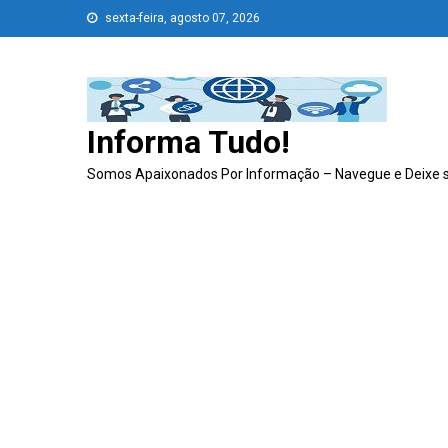
Skip
sexta-feira, agosto 07, 2026
to
content
Informa Tudo!
Somos Apaixonados Por Informação – Navegue e Deixe 