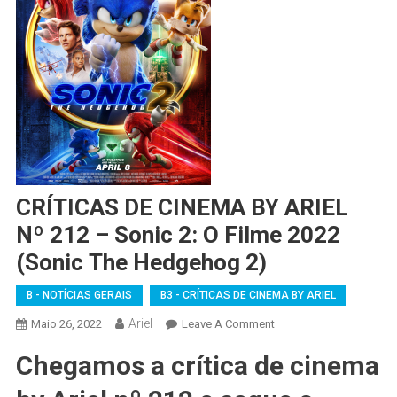
CRÍTICAS DE CINEMA BY ARIEL
Nº 212 – Sonic 2: O Filme 2022
(Sonic The Hedgehog 2)
B - NOTÍCIAS GERAIS
B3 - CRÍTICAS DE CINEMA BY ARIEL
Ariel
On
Maio 26, 2022
Leave A Comment
CRÍTICAS
Chegamos a crítica de cinema
DE
CINEMA