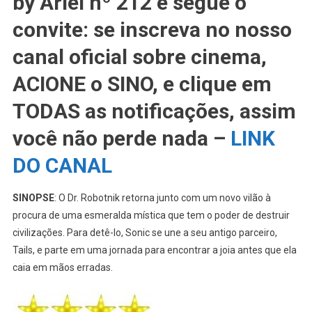
by Ariel nº 212 e segue o
BY
ARIEL
convite: se inscreva no nosso
Nº
canal oficial sobre cinema,
212
–
ACIONE o SINO, e clique em
Sonic
2:
TODAS as notificações, assim
O
você não perde nada –
LINK
Filme
2022
DO CANAL
(Sonic The
Hedgehog 2)
SINOPSE
: O Dr. Robotnik retorna junto com um novo vilão à
procura de uma esmeralda mística que tem o poder de destruir
civilizações. Para detê-lo, Sonic se une a seu antigo parceiro,
Tails, e parte em uma jornada para encontrar a joia antes que ela
caia em mãos erradas.