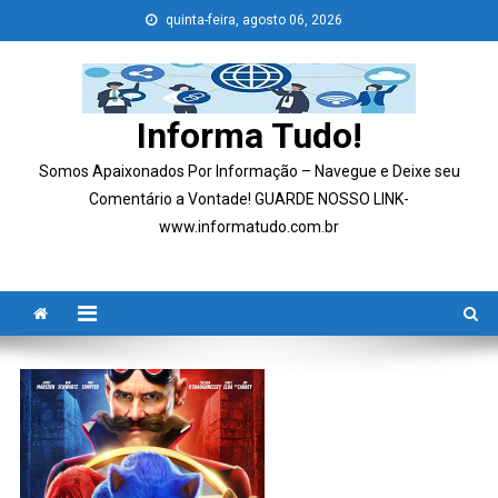
Skip
quinta-feira, agosto 06, 2026
to
content
Informa Tudo!
Somos Apaixonados Por Informação – Navegue e Deixe seu
Comentário a Vontade! GUARDE NOSSO LINK-
www.informatudo.com.br