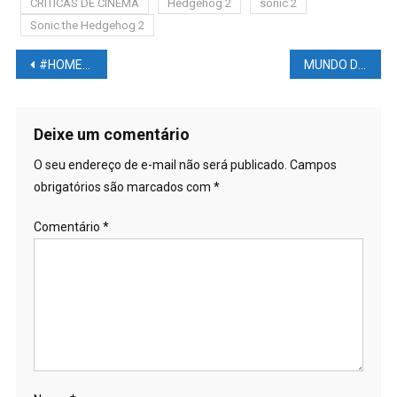
CRITICAS DE CINEMA
Hedgehog 2
sonic 2
Sonic the Hedgehog 2
Navegação
#HOMEM mais velho do #MUNDO faz #113 anos nesta semana
MUNDO DAS LUTAS – BOLETIM UFC #11: #MCGREGOR azarão contra Chandler; #MAKHACHEV ou Do #BRONX? #KHABIB quer outro cara preso;
de
Post
Deixe um comentário
O seu endereço de e-mail não será publicado.
Campos
obrigatórios são marcados com
*
Comentário
*