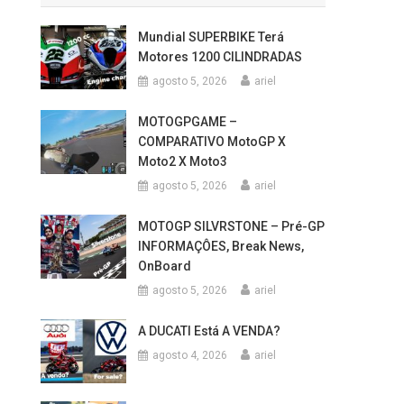
Mundial SUPERBIKE Terá
Motores 1200 CILINDRADAS
agosto 5, 2026
ariel
MOTOGPGAME –
COMPARATIVO MotoGP X
Moto2 X Moto3
agosto 5, 2026
ariel
MOTOGP SILVRSTONE – Pré-GP
INFORMAÇÔES, Break News,
OnBoard
agosto 5, 2026
ariel
A DUCATI Está A VENDA?
agosto 4, 2026
ariel