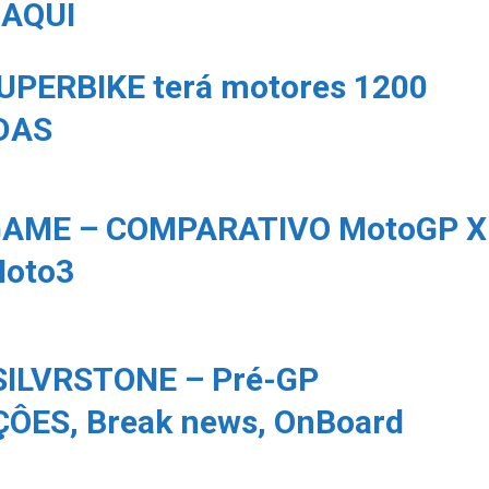
o
AQUI
UPERBIKE terá motores 1200
DAS
AME – COMPARATIVO MotoGP X
Moto3
ILVRSTONE – Pré-GP
ÔES, Break news, OnBoard