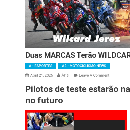
Duas MARCAS Terão WILDCA
A - ESPORTES
A2 - MOTOCICLISMO NEWS
Ariel
On
Abril 21, 2026
Leave A Comment
Duas
Pilotos de teste estarão n
MARCAS
Terão
no futuro
WILDCARD
Em
JEREZ