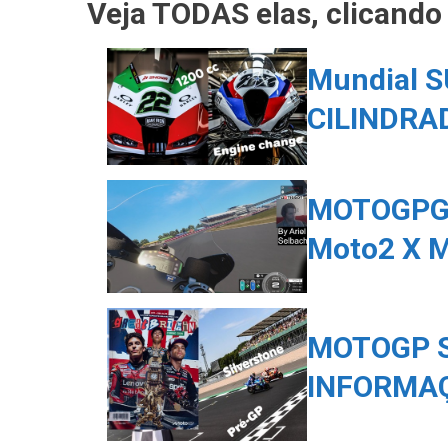
Veja TODAS elas, clicand
Mundial S
CILINDRA
MOTOGPG
Moto2 X 
MOTOGP S
INFORMAÇ