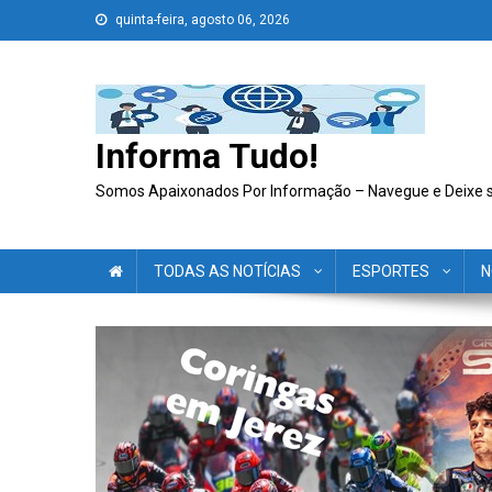
Skip
quinta-feira, agosto 06, 2026
to
content
Informa Tudo!
Somos Apaixonados Por Informação – Navegue e Deixe 
TODAS AS NOTÍCIAS
ESPORTES
N