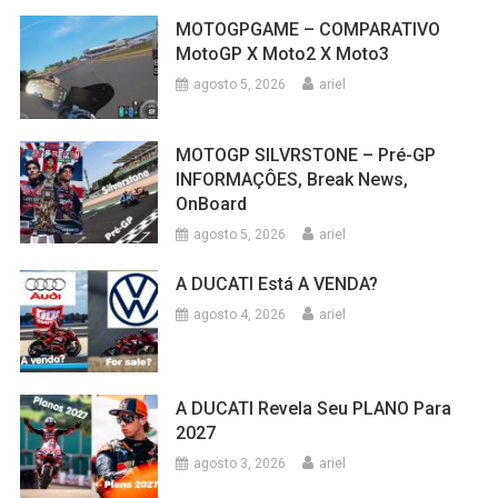
MOTOGPGAME – COMPARATIVO
MotoGP X Moto2 X Moto3
agosto 5, 2026
ariel
MOTOGP SILVRSTONE – Pré-GP
INFORMAÇÔES, Break News,
OnBoard
agosto 5, 2026
ariel
A DUCATI Está A VENDA?
agosto 4, 2026
ariel
A DUCATI Revela Seu PLANO Para
2027
agosto 3, 2026
ariel