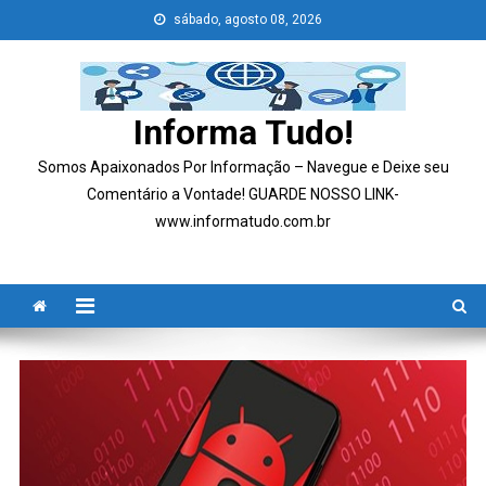
Skip
sábado, agosto 08, 2026
to
content
Informa Tudo!
Somos Apaixonados Por Informação – Navegue e Deixe seu
Comentário a Vontade! GUARDE NOSSO LINK-
www.informatudo.com.br