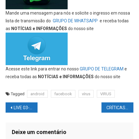
Mande uma mensagem para nós e solicite o ingresso em nossa
lista de transmissão do
GRUPO DE WHATSAPP
e receba todas
as
NOTÍCIAS e INFORMAÇÕES
do nosso site
Acesse este link para entrar no nosso
GRUPO DE TELEGRAM
e
receba todas as
NOTÍCIAS e INFORMAÇÕES
do nosso site
Tagged
android
facebook
vírus
VIRUS
Navegação
LIVE 03-08-2022 – CORRESPONDENTE ARIEL SELBACH COM AS INFORMAÇÕES DE PASSO FUNDO/RS E REGIÃO – Acompanhe as principais notícias desta QUARTA-FEIRA
CRÍTICAS DE CINEMA BY ARIEL Nº 219 – O Grande #DRAGÃO Branco 1988 (#BLOODSPOT) – #2022
de
Post
Deixe um comentário