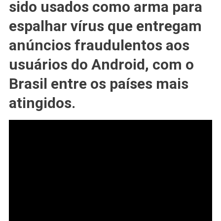
sido usados ​​como arma para
Para
Espalhar
espalhar vírus que entregam
#VÍRUS
anúncios fraudulentos aos
Android
Para
usuários do Android, com o
Usuários
No
Brasil entre os países mais
#BRASIL;
atingidos.
APRENDA
AQUI
COMO
LIMPAR