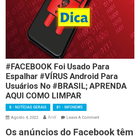
#FACEBOOK Foi Usado Para
Espalhar #VÍRUS Android Para
Usuários No #BRASIL; APRENDA
AQUI COMO LIMPAR
B - NOTÍCIAS GERAIS
B1 - INFONEWS
Ariel
On
Agosto 4, 2022
Leave A Comment
#FACEBOOK
Os anúncios do Facebook têm
Foi
Usado