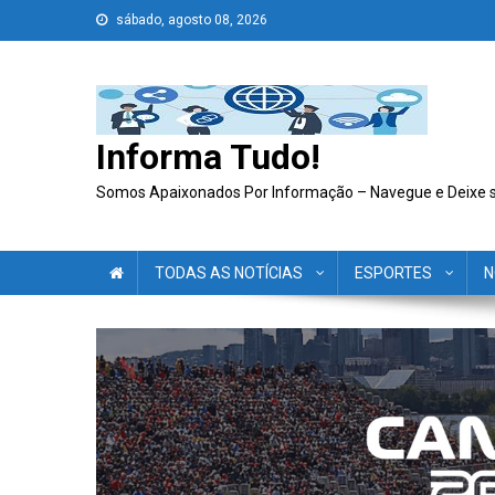
Skip
sábado, agosto 08, 2026
to
content
Informa Tudo!
Somos Apaixonados Por Informação – Navegue e Deixe 
TODAS AS NOTÍCIAS
ESPORTES
N