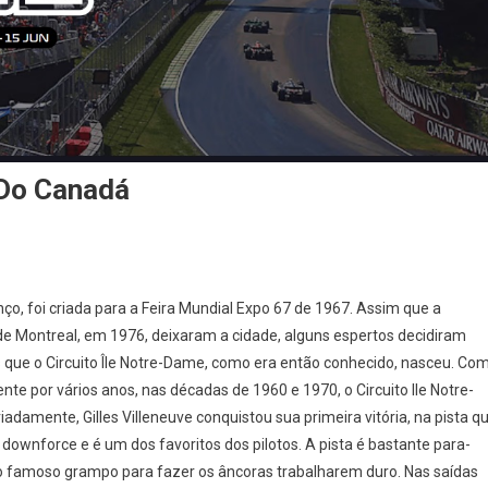
Do Canadá
A
enço, foi criada para a Feira Mundial Expo 67 de 1967. Assim que a
e Montreal, em 1976, deixaram a cidade, alguns espertos decidiram
is que o Circuito Île Notre-Dame, como era então conhecido, nasceu. Co
 por vários anos, nas décadas de 1960 e 1970, o Circuito Ile Notre-
adamente, Gilles Villeneuve conquistou sua primeira vitória, na pista q
 downforce e é um dos favoritos dos pilotos. A pista é bastante para-
o famoso grampo para fazer os âncoras trabalharem duro. Nas saídas