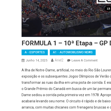
FORMULA 1 – 10ª Etapa – GP 
A - ESPORTES
A1 - AUTOMOBILISMO NEWS
Ariel2
On
Junho 14, 2025
Leave A Comment
FORMUL
A Ilha de Notre-Dame, artificial, no meio do Rio São Lour
1
exposição e os subsequentes Jogos Olímpicos de Verão d
–
transformar as ruas da ilha em uma pista de corrida. E e
10ª
o Grande Prêmio do Canadá em busca de um lar permanente
Etapa
–
Dame sediou a corrida pela primeira vez em 1978. Apropri
GP
acabaria levando seu nome. O circuito é rápido e de baixo
Do
arranca, com muitas chicanes com frenagens bruscas e 