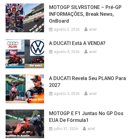
MOTOGP SILVRSTONE – Pré-GP
INFORMAÇÔES, Break News,
OnBoard
agosto 5, 2026
ariel
A DUCATI Está A VENDA?
agosto 4, 2026
ariel
A DUCATI Revela Seu PLANO Para
2027
agosto 3, 2026
ariel
MOTOGP E F1 Juntas No GP Dos
EUA De Fórmula1
julho 31, 2026
ariel