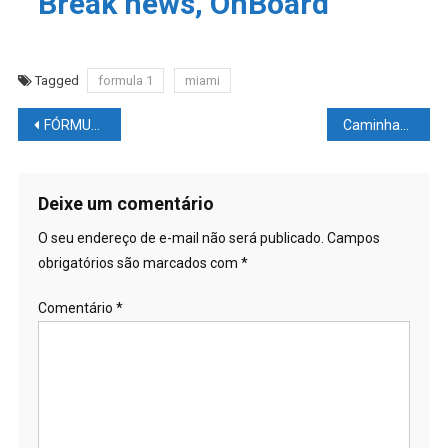
Break news, OnBoard
Tagged
formula 1
miami
Navegação
FÓRMULA 1 – Lando Norris dá sorte e vence a corrida Sprint em Miami
Caminhantes descobrem moedas do século XIX que valem milhões
de
Post
Deixe um comentário
O seu endereço de e-mail não será publicado.
Campos
obrigatórios são marcados com
*
Comentário
*