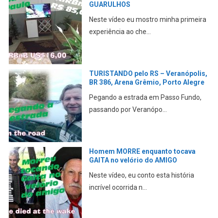
Novo no RS
Pegar a estrada é sempre fantástico.
Confira este lindo...
ENCONTREI os AMIGOS do QUARTE
26 anos DEPOIS
Reencontrar amigos que você não vê a
muito tempo sempre...
TRILHA na Floresta das ARAUCÁRIAS
Janaina Orth em TAPERA/RS
Aqui mostro um lugar muito bonito e
que vale a pena vis...