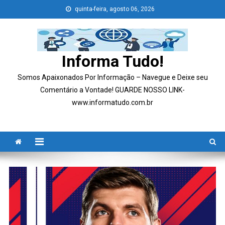
Skip
quinta-feira, agosto 06, 2026
to
content
Informa Tudo!
Somos Apaixonados Por Informação – Navegue e Deixe seu
Comentário a Vontade! GUARDE NOSSO LINK-
www.informatudo.com.br