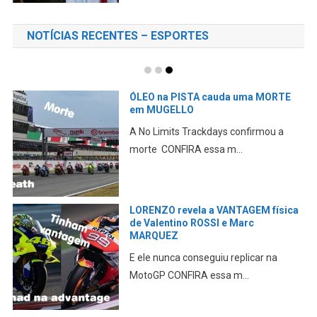
NOTÍCIAS RECENTES – ESPORTES
Mundial SUPERBIKE terá motores
1200 CILINDRADAS
O WorldSBK anunciou oficialmente
uma série de alteraçõe...
MOTOGPGAME – COMPARATIVO
MotoGP X Moto2 X Moto3
Confira aqui, onboard, uma volta rápida
com cada uma da...