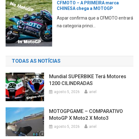
MOTOGP SILVRSTONE – Pré-GP
INFORMAÇÔES, Break news,
OnBoard
Confira aqui todas as informações Pré-
GP CONFIRA essa m...
TODAS AS NOTÍCIAS
Mundial SUPERBIKE Terá Motores
1200 CILINDRADAS
agosto 5, 2026
ariel
MOTOGPGAME – COMPARATIVO
MotoGP X Moto2 X Moto3
agosto 5, 2026
ariel