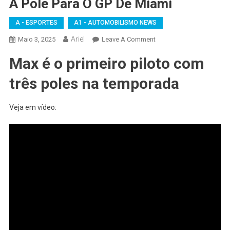
A Pole Para O GP De Miami
A - ESPORTES
A1 - AUTOMOBILISMO NEWS
Ariel
On
Maio 3, 2025
Leave A Comment
FÓRMULA
Max é o primeiro piloto com
1
–
três poles na temporada
Max
Vestappen
Veja em vídeo:
Faz
A
Pole
Para
O
GP
De
Miami