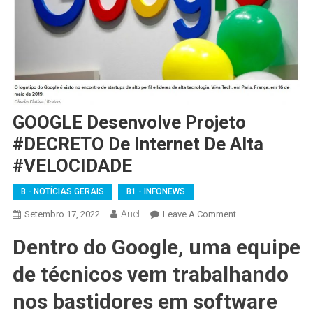
GOOGLE Desenvolve Projeto
#DECRETO De Internet De Alta
#VELOCIDADE
B - NOTÍCIAS GERAIS
B1 - INFONEWS
Ariel
On
Setembro 17, 2022
Leave A Comment
GOOGLE
Dentro do Google, uma equipe
Desenvolve
Projeto
de técnicos vem trabalhando
#DECRETO
De
nos bastidores em software
Internet