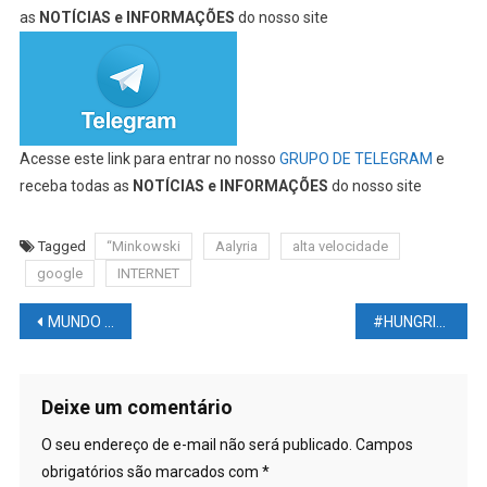
as
NOTÍCIAS e INFORMAÇÕES
do nosso site
Acesse este link para entrar no nosso
GRUPO DE TELEGRAM
e
receba todas as
NOTÍCIAS e INFORMAÇÕES
do nosso site
Tagged
“Minkowski
Aalyria
alta velocidade
google
INTERNET
Navegação
MUNDO DAS LUTAS – UFC – SANDHAGEN￼VS SONG – Local: UFC APEX, Las Vegas Estados Unidos – Todas As Informações Em Um Único Link
#HUNGRIA obriga #MULHERES que buscam #ABORTO a ouvir #BATIMENTOS cardíacos dos #FETOS
de
Post
Deixe um comentário
O seu endereço de e-mail não será publicado.
Campos
obrigatórios são marcados com
*