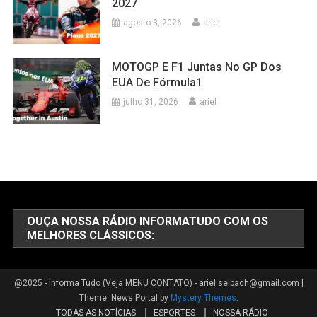
2027
agosto 3, 2026
ariel
MOTOGP E F1 Juntas No GP Dos
EUA De Fórmula1
julho 31, 2026
ariel
OUÇA NOSSA RÁDIO INFORMATUDO COM OS
MELHORES CLÁSSICOS:
@2025 - Informa Tudo (Veja MENU CONTATO) - ariel.selbach@gmail.com
|
Theme: News Portal by
Mystery Themes
.
TODAS AS NOTÍCIAS
ESPORTES
NOSSA RÁDIO