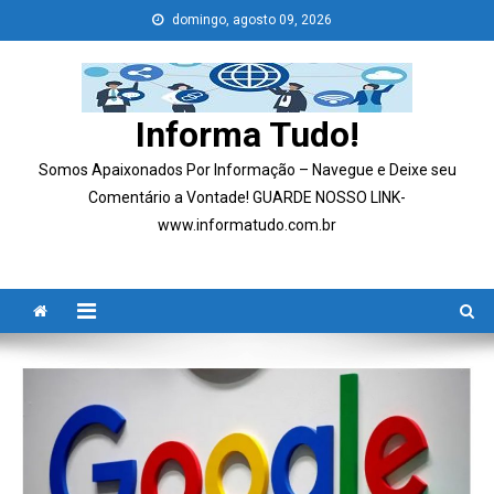
Skip
domingo, agosto 09, 2026
to
content
Informa Tudo!
Somos Apaixonados Por Informação – Navegue e Deixe seu
Comentário a Vontade! GUARDE NOSSO LINK-
www.informatudo.com.br