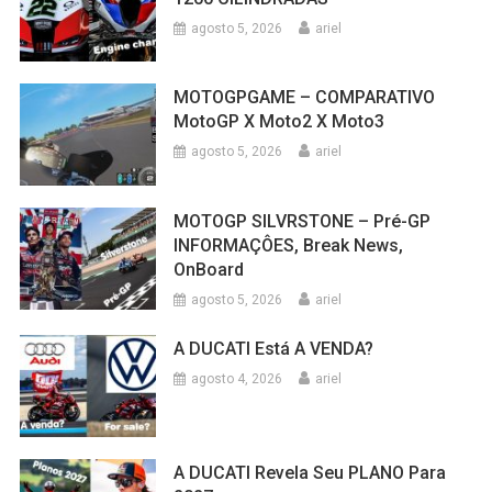
agosto 5, 2026
ariel
MOTOGPGAME – COMPARATIVO
MotoGP X Moto2 X Moto3
agosto 5, 2026
ariel
MOTOGP SILVRSTONE – Pré-GP
INFORMAÇÔES, Break News,
OnBoard
agosto 5, 2026
ariel
A DUCATI Está A VENDA?
agosto 4, 2026
ariel
A DUCATI Revela Seu PLANO Para