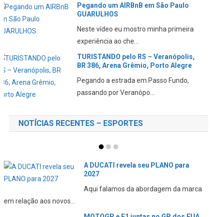
ONBOARD Lajeado e Serra de Pouso
Novo no RS
Pegar a estrada é sempre fantástico.
Confira este lindo...
ENCONTREI os AMIGOS do QUARTE
26 anos DEPOIS
Reencontrar amigos que você não vê a
muito tempo sempre...
NOTÍCIAS RECENTES – ESPORTES