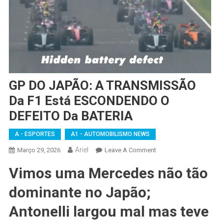
GP DO JAPÃO: A TRANSMISSÃO
Da F1 Está ESCONDENDO O
DEFEITO Da BATERIA
A - ESPORTES
A1 - AUTOMOBILISMO NEWS
Ariel
On
Março 29, 2026
Leave A Comment
GP
Vimos uma Mercedes não tão
DO
JAPÃO:
dominante no Japão;
A
TRANSMISSÃO
Antonelli largou mal mas teve
Da