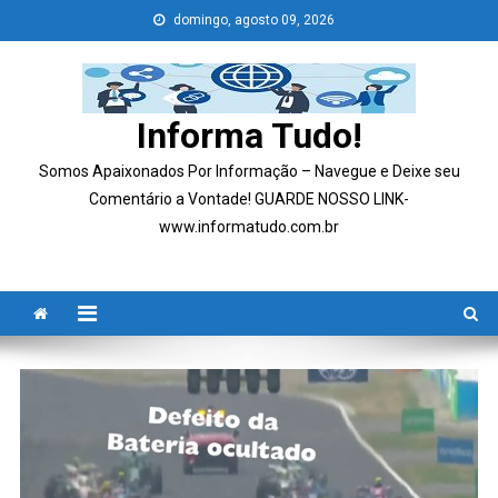
Skip
domingo, agosto 09, 2026
to
content
Informa Tudo!
Somos Apaixonados Por Informação – Navegue e Deixe seu
Comentário a Vontade! GUARDE NOSSO LINK-
www.informatudo.com.br