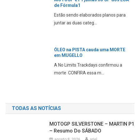
MOTOGP SILVERSTONE – MARTIN
P1 – Resumo do SÁBADO
Jorge Martin é o melhor Aprilia do
sábado, com Marc Mar...
MOTOGP SILVERSTONE – BEZZ P1 –
Resumo da SEXTA-FEIRA
Bezzecchi da Aprilia demonstra o
velho ritmo na sexta-f...
Mundial SUPERBIKE terá motores
1200 CILINDRADAS
O WorldSBK anunciou oficialmente
uma série de alteraçõe...