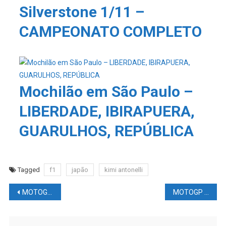
Silverstone 1/11 –
CAMPEONATO COMPLETO
Mochilão em São Paulo –
LIBERDADE, IBIRAPUERA,
GUARULHOS, REPÚBLICA
Tagged
f1
japão
kimi antonelli
Navegação
MOTOGP AUSTIN & SUPERBIKE PORTIMÃO – Resumo do SÁBADO
MOTOGP AUSTIN & SUPERBIKE PORTIMÃO – Resumo do DOMINGO – Moto3, Moto2, Baggers
de