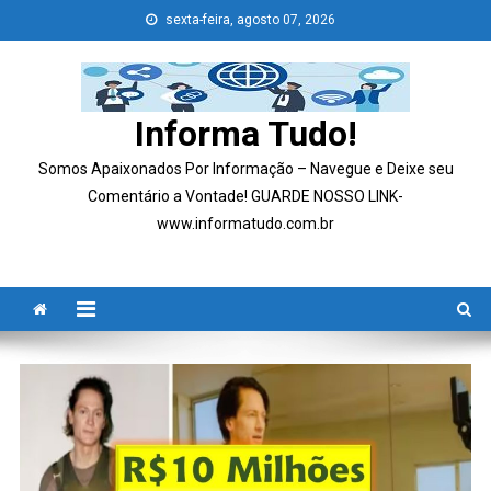
Skip
sexta-feira, agosto 07, 2026
to
content
Informa Tudo!
Somos Apaixonados Por Informação – Navegue e Deixe seu
Comentário a Vontade! GUARDE NOSSO LINK-
www.informatudo.com.br