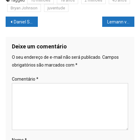
Tagged
10 milhões
18 anos
2 milhões
45 anos
Bryan Johnson
juventude
Navegação
Daniel Silveira pode se transformar em bode expiatório
Lemann vem ao Brasil e entra pessoalmente no caso Americanas
de
Post
Deixe um comentário
O seu endereço de e-mail não será publicado.
Campos
obrigatórios são marcados com
*
Comentário
*