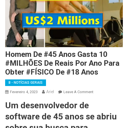
Homem De #45 Anos Gasta 10
#MILHÕES De Reais Por Ano Para
Obter #FÍSICO De #18 Anos
B - NOTÍCIAS GERAIS
Ariel
On
Fevereiro 4, 2023
Leave A Comment
Homem
Um desenvolvedor de
De
#45
software de 45 anos se abriu
Anos
Gasta
sobre sua busca para