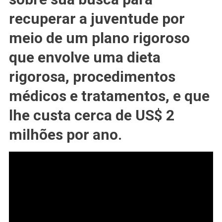
10
recuperar a juventude por
#MILHÕES
De
meio de um plano rigoroso
Reais
Por
que envolve uma dieta
Ano
rigorosa, procedimentos
Para
Obter
médicos e tratamentos, e que
#FÍSICO
De
lhe custa cerca de US$ 2
#18
milhões por ano.
Anos