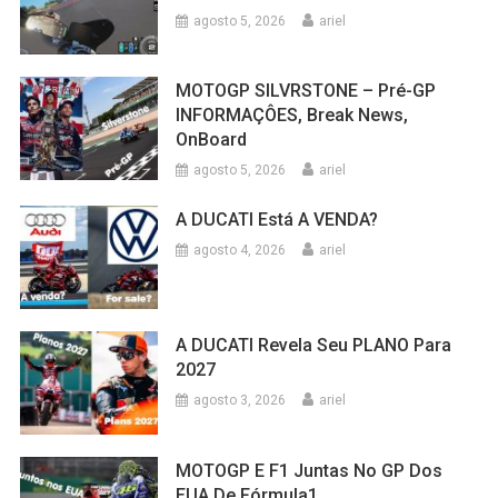
agosto 5, 2026
ariel
MOTOGP SILVRSTONE – Pré-GP
INFORMAÇÔES, Break News,
OnBoard
agosto 5, 2026
ariel
A DUCATI Está A VENDA?
agosto 4, 2026
ariel
A DUCATI Revela Seu PLANO Para
2027
agosto 3, 2026
ariel
MOTOGP E F1 Juntas No GP Dos
EUA De Fórmula1