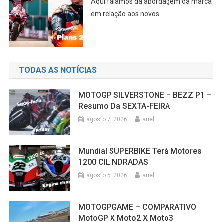
Aqui falamos da abordagem da marca
em relação aos novos...
TODAS AS NOTÍCIAS
MOTOGP SILVERSTONE – BEZZ P1 –
Resumo Da SEXTA-FEIRA
agosto 7, 2026
ariel
Mundial SUPERBIKE Terá Motores
1200 CILINDRADAS
agosto 5, 2026
ariel
MOTOGPGAME – COMPARATIVO
MotoGP X Moto2 X Moto3