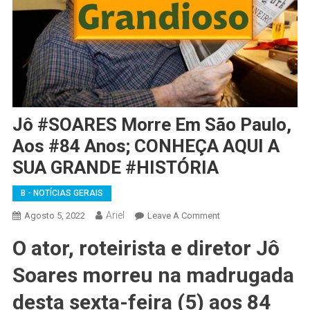
Jô #SOARES Morre Em São Paulo,
Aos #84 Anos; CONHEÇA AQUI A
SUA GRANDE #HISTÓRIA
B - NOTÍCIAS GERAIS
Ariel
On
Agosto 5, 2022
Leave A Comment
Jô
O ator, roteirista e diretor Jô
#SOARES
Morre
Soares morreu na madrugada
Em
São
desta sexta-feira (5) aos 84