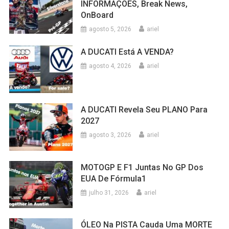
INFORMAÇÔES, Break News,
OnBoard
agosto 5, 2026
ariel
A DUCATI Está A VENDA?
agosto 4, 2026
ariel
A DUCATI Revela Seu PLANO Para
2027
agosto 3, 2026
ariel
MOTOGP E F1 Juntas No GP Dos
EUA De Fórmula1
julho 31, 2026
ariel
ÓLEO Na PISTA Cauda Uma MORTE