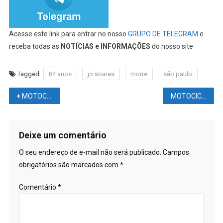
Acesse este link para entrar no nosso
GRUPO DE TELEGRAM
e
receba todas as
NOTÍCIAS e INFORMAÇÕES
do nosso site
Tagged
84 anos
jo soares
morre
são paulo
Navegação
MOTOCICLISMO NEWS – MOTOGP WSBK BOLETIM #27: #MOTO2 e #MOTO3 fora? Marc #MARQUEZ vem ai? Crise econômica na #DORNA?
MOTOCICLISMO NEWS – MOTOGP: GP Da Grã-Bretanha em Silverstone – Tudo Sobre O Final De Semana De Corrida Aqui, Em Um Único Link
de
Post
Deixe um comentário
O seu endereço de e-mail não será publicado.
Campos
obrigatórios são marcados com
*
Comentário
*