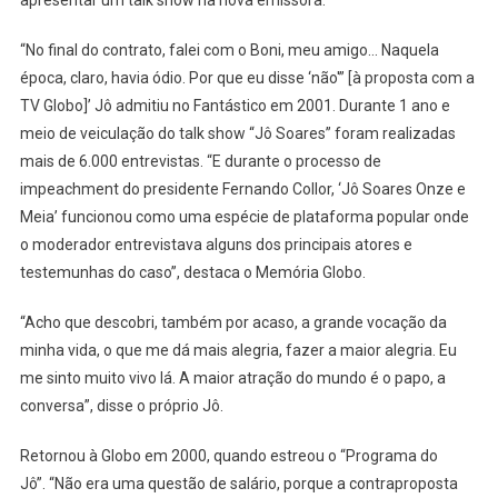
apresentar um talk show na nova emissora.
“No final do contrato, falei com o Boni, meu amigo… Naquela
época, claro, havia ódio. Por que eu disse ‘não'” [à proposta com a
TV Globo]’ Jô admitiu no Fantástico em 2001. Durante 1 ano e
meio de veiculação do talk show “Jô Soares” foram realizadas
mais de 6.000 entrevistas. “E durante o processo de
impeachment do presidente Fernando Collor, ‘Jô Soares Onze e
Meia’ funcionou como uma espécie de plataforma popular onde
o moderador entrevistava alguns dos principais atores e
testemunhas do caso”, destaca o Memória Globo.
“Acho que descobri, também por acaso, a grande vocação da
minha vida, o que me dá mais alegria, fazer a maior alegria. Eu
me sinto muito vivo lá. A maior atração do mundo é o papo, a
conversa”, disse o próprio Jô.
Retornou à Globo em 2000, quando estreou o “Programa do
Jô”. “Não era uma questão de salário, porque a contraproposta