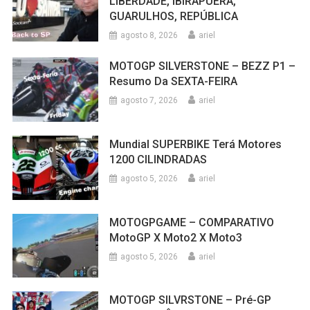
LIBERDADE, IBIRAPUERA,
GUARULHOS, REPÚBLICA
agosto 8, 2026
ariel
MOTOGP SILVERSTONE – BEZZ P1 –
Resumo Da SEXTA-FEIRA
agosto 7, 2026
ariel
Mundial SUPERBIKE Terá Motores
1200 CILINDRADAS
agosto 5, 2026
ariel
MOTOGPGAME – COMPARATIVO
MotoGP X Moto2 X Moto3
agosto 5, 2026
ariel
MOTOGP SILVRSTONE – Pré-GP