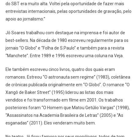
do SBT era muito alta. Voltei pela oportunidade de fazer mais
entrevistas internacionais, pelas oportunidades de gravação, pelo
apoio ao jornalismo.”
Jô Soares trabalhou com destaque na imprensa e foi autor de
best-sellers. Na década de 1980 escreveu regularmente para os
jornais “O Globo” e “Folha de S.Paulo” e também para a revista
“Manchete”. Entre 1989 e 1996 escreveu uma coluna na Veja.
Ele também escreveu cinco livros, quatro dos quais eram
romances. Estreou “O astronauta sem regime” (1983), coletânea
de crônicas publicada originalmente em “O Globo”. O romance “O
Xangô de Baker Street” (1995) liderou as listas dos mais
vendidos e foi transformado em filme em 2001. Os trabalhos
posteriores foram “O Homem que Matou Getúlio Vargas” (1998),
“Assassinatos na Academia Brasileira de Letras” (2005) e “As
esganadas” (2011). Eles venderam muito bem.
No teatro, Jô ficou famoso por seus monólogos, todos de tom