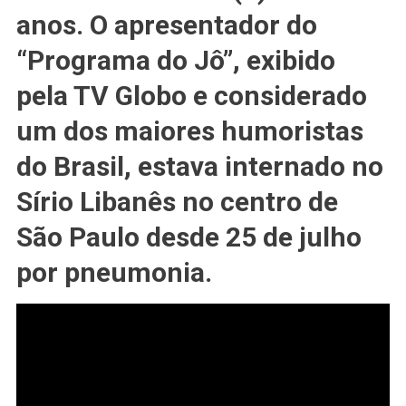
Paulo,
anos. O apresentador do
Aos
#84
“Programa do Jô”, exibido
Anos;
CONHEÇA
pela TV Globo e considerado
AQUI
um dos maiores humoristas
A
SUA
do Brasil, estava internado no
GRANDE
#HISTÓRIA
Sírio Libanês no centro de
São Paulo desde 25 de julho
por pneumonia.