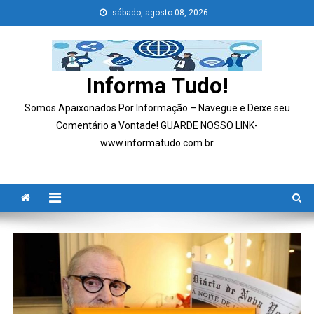
Skip
sábado, agosto 08, 2026
to
content
Informa Tudo!
Somos Apaixonados Por Informação – Navegue e Deixe seu
Comentário a Vontade! GUARDE NOSSO LINK-
www.informatudo.com.br