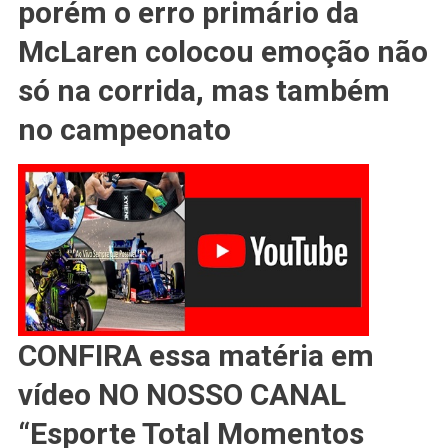
MCLAREN
porém o erro primário da
Loucas
McLaren colocou emoção não
Para
COLOCAR
só na corrida, mas também
O
Campeonato
no campeonato
FORA
CONFIRA essa matéria em
vídeo NO NOSSO CANAL
“Esporte Total Momentos