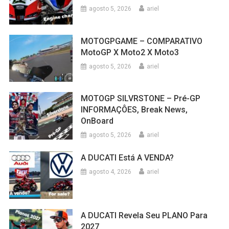
agosto 5, 2026
ariel
MOTOGPGAME – COMPARATIVO
MotoGP X Moto2 X Moto3
agosto 5, 2026
ariel
MOTOGP SILVRSTONE – Pré-GP
INFORMAÇÔES, Break News,
OnBoard
agosto 5, 2026
ariel
A DUCATI Está A VENDA?
agosto 4, 2026
ariel
A DUCATI Revela Seu PLANO Para
2027