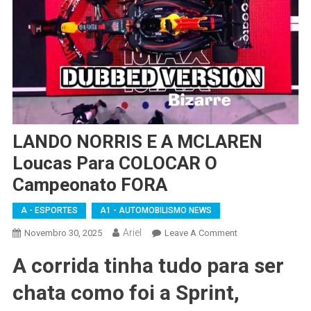
LANDO NORRIS E A MCLAREN
Loucas Para COLOCAR O
Campeonato FORA
A - ESPORTES
A1 - AUTOMOBILISMO NEWS
Ariel
On
Novembro 30, 2025
Leave A Comment
LANDO
A corrida tinha tudo para ser
NORRIS
E
chata como foi a Sprint,
A