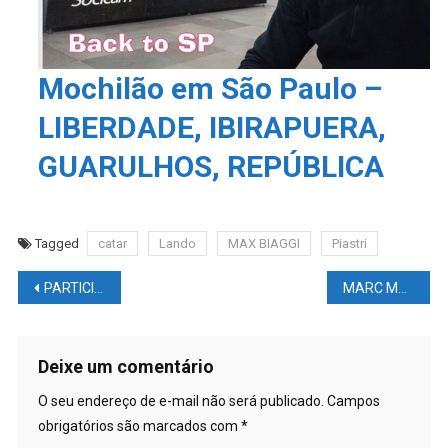
Mochilão em São Paulo –
LIBERDADE, IBIRAPUERA,
GUARULHOS, REPÚBLICA
Tagged
catar
Lando
MAX BIAGGI
Piastri
Navegação
PARTICIPEI de uma CORRIDA de RUA 5 KM – Passo Fundo
MARC MARQUEZ vai ser egoísta para 2027
de
Post
Deixe um comentário
O seu endereço de e-mail não será publicado.
Campos
obrigatórios são marcados com
*