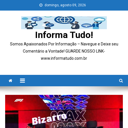
Skip
domingo, agosto 09, 2026
to
content
Informa Tudo!
Somos Apaixonados Por Informação – Navegue e Deixe seu
Comentário a Vontade! GUARDE NOSSO LINK-
www.informatudo.com.br