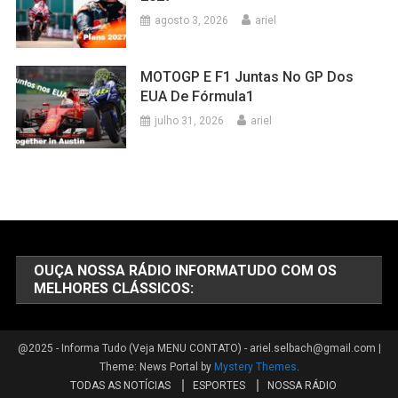
agosto 3, 2026
ariel
MOTOGP E F1 Juntas No GP Dos
EUA De Fórmula1
julho 31, 2026
ariel
OUÇA NOSSA RÁDIO INFORMATUDO COM OS
MELHORES CLÁSSICOS:
@2025 - Informa Tudo (Veja MENU CONTATO) - ariel.selbach@gmail.com
|
Theme: News Portal by
Mystery Themes
.
TODAS AS NOTÍCIAS
ESPORTES
NOSSA RÁDIO