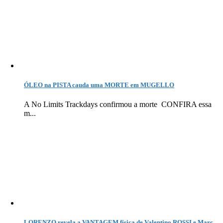
ÓLEO na PISTA cauda uma MORTE em MUGELLO
A No Limits Trackdays confirmou a morte CONFIRA essa
m...
LORENZO revela a VANTAGEM física de Valentino ROSSI e Marc