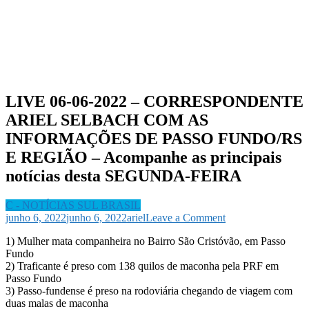
LIVE 06-06-2022 – CORRESPONDENTE
ARIEL SELBACH COM AS
INFORMAÇÕES DE PASSO FUNDO/RS
E REGIÃO – Acompanhe as principais
notícias desta SEGUNDA-FEIRA
C - NOTÍCIAS SUL BRASIL
on
junho 6, 2022
junho 6, 2022
ariel
Leave a Comment
LIVE
1) Mulher mata companheira no Bairro São Cristóvão, em Passo
06-
Fundo
06-
2) Traficante é preso com 138 quilos de maconha pela PRF em
2022
Passo Fundo
–
3) Passo-fundense é preso na rodoviária chegando de viagem com
CORRESPONDE
duas malas de maconha
ARIEL