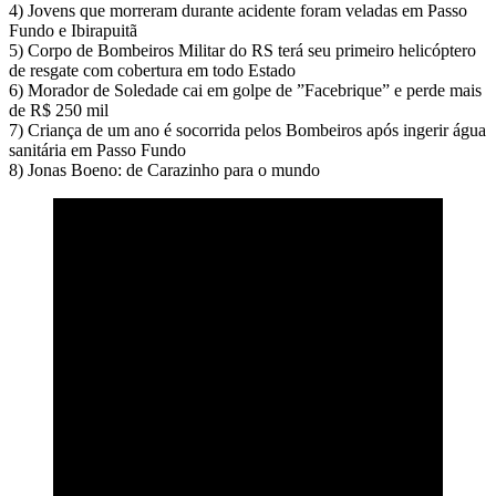
4) Jovens que morreram durante acidente foram veladas em Passo
SELBACH
Fundo e Ibirapuitã
COM
5) Corpo de Bombeiros Militar do RS terá seu primeiro helicóptero
AS
de resgate com cobertura em todo Estado
INFORMAÇÕES
6) Morador de Soledade cai em golpe de ”Facebrique” e perde mais
DE
de R$ 250 mil
PASSO
7) Criança de um ano é socorrida pelos Bombeiros após ingerir água
FUNDO/RS
sanitária em Passo Fundo
E
8) Jonas Boeno: de Carazinho para o mundo
REGIÃO
–
Acompanhe
as
principais
notícias
desta
SEGUNDA-
FEIRA