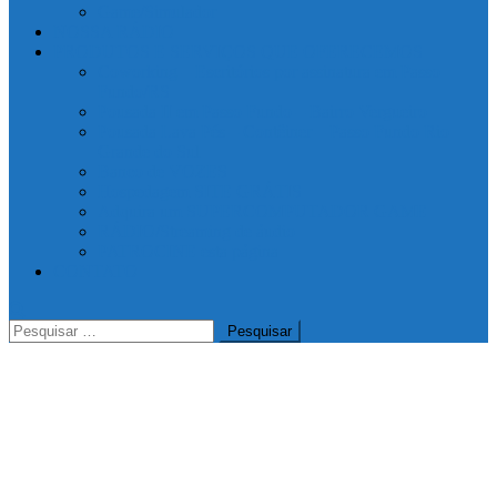
Game/Simulador
NOSSA RÁDIO
PRODUTOS E SERVIÇOS QUE OFERECEMOS
Coworking – Escritórios por assinatura em Passo
Fundo/RS
Pousada II em Passo Fundo – Bairro Vergueiro
Pousada Lava Pés – Contêiner – Passo Fundo Rio
Grande do Sul
Banco de VOZES
Hospedagem SITE GRÁTIS
Adquira um SUPERCOMPUTADOR GAME
RÁDIO/Streaming de áudio
PATROCINE esta página
CONTATO
Pesquisar
por: