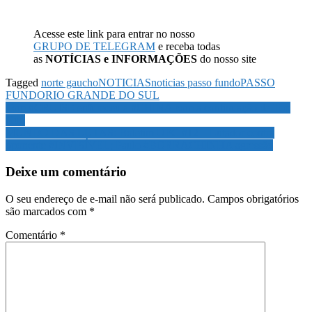
Acesse este link para entrar no nosso
GRUPO DE TELEGRAM
e receba todas
as
NOTÍCIAS e INFORMAÇÕES
do nosso site
Tagged
norte gaucho
NOTICIAS
noticias passo fundo
PASSO
FUNDO
RIO GRANDE DO SUL
Navegação
Tom #CRUISE enfureceu a #CHINA com a continuação de Top
Gun
de
MUNDO DAS LUTAS: Boletim UFC #12 – Lutador contra
Post
oponente #INVISÍVEL; Paulo #BORRACHINHA agressão
Deixe um comentário
O seu endereço de e-mail não será publicado.
Campos obrigatórios
são marcados com
*
Comentário
*