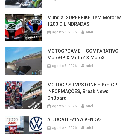
Mundial SUPERBIKE Terá Motores
1200 CILINDRADAS
agosto 5, 2026
ariel
MOTOGPGAME – COMPARATIVO
MotoGP X Moto2 X Moto3
agosto 5, 2026
ariel
MOTOGP SILVRSTONE – Pré-GP
INFORMAÇÔES, Break News,
OnBoard
agosto 5, 2026
ariel
A DUCATI Está A VENDA?
agosto 4, 2026
ariel