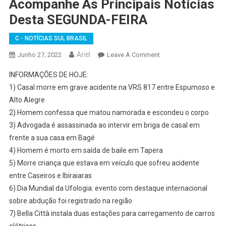
Acompanhe As Principais Notícias
Desta SEGUNDA-FEIRA
C - NOTÍCIAS SUL BRASIL
Ariel
On
Junho 27, 2022
Leave A Comment
LIVE
INFORMAÇÕES DE HOJE:
27-
1) Casal morre em grave acidente na VRS 817 entre Espumoso e
06-
Alto Alegre
2022
2) Homem confessa que matou namorada e escondeu o corpo
–
CORRESPONDENTE
3) Advogada é assassinada ao intervir em briga de casal em
ARIEL
frente a sua casa em Bagé
SELBACH
4) Homem é morto em saída de baile em Tapera
COM
5) Morre criança que estava em veículo que sofreu acidente
AS
entre Caseiros e Ibiraiaras
INFORMAÇÕES
6) Dia Mundial da Ufologia: evento com destaque internacional
DE
sobre abdução foi registrado na região
PASSO
7) Bella Città instala duas estações para carregamento de carros
FUNDO/RS