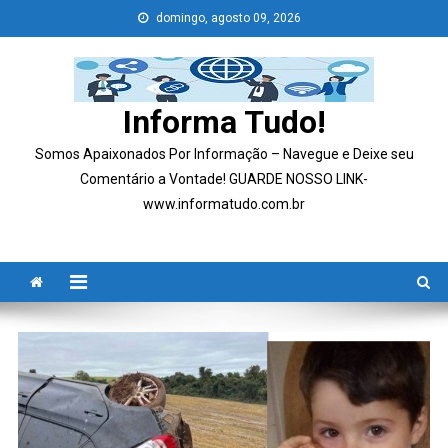
Skip
domingo, agosto 09, 2026
to
content
Informa Tudo!
Somos Apaixonados Por Informação – Navegue e Deixe seu
Comentário a Vontade! GUARDE NOSSO LINK-
www.informatudo.com.br