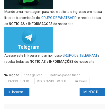
Mande uma mensagem para nós e solicite o ingresso em nossa
lista de transmissão do
GRUPO DE WHATSAPP
e receba todas
as
NOTÍCIAS e INFORMAÇÕES
do nosso site
Acesse este link para entrar no nosso
GRUPO DE TELEGRAM
e
receba todas as
NOTÍCIAS e INFORMAÇÕES
do nosso site
Tagged
norte gaucho
noticias passo fundo
PASSO FUNDO
RIO GRANDE DO SUL
sul brasil
Navegação
Homem sai para #BEBER e perde pen drive com dados de toda a população de cidade no #JAPÃO
MUNDO DAS LUTAS – UFC: Boletim #15: Israel #ADESANYA plano #CANNONIER; #ISRAEL Adesanya quer Jon #JONES; Khamzat #CHIMAEV fotografado; Jon #JONES pronto
de