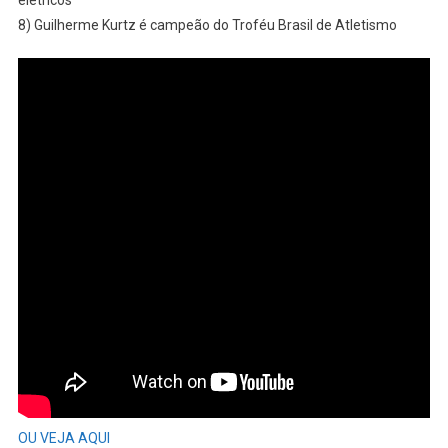
elétricos
E
8) Guilherme Kurtz é campeão do Troféu Brasil de Atletismo
REGIÃO
–
Acompanhe
As
Principais
Notícias
Desta
SEGUNDA-
FEIRA
OU VEJA AQUI