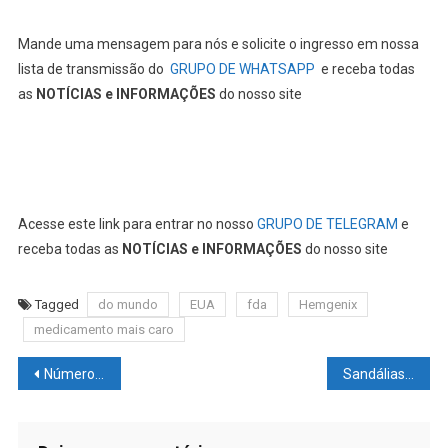
Mande uma mensagem para nós e solicite o ingresso em nossa
lista de transmissão do
GRUPO DE WHATSAPP
e receba todas
as
NOTÍCIAS e INFORMAÇÕES
do nosso site
Acesse este link para entrar no nosso
GRUPO DE TELEGRAM
e
receba todas as
NOTÍCIAS e INFORMAÇÕES
do nosso site
Tagged
do mundo
EUA
fda
Hemgenix
medicamento mais caro
Navegação
Número de #ESPERMATOZOIDES está #DIMINUINDO no mundo
Sandálias #VELHAS e esfarrapadas de Steve #JOBS foram #VENDIDAS por US$ 200.000
de