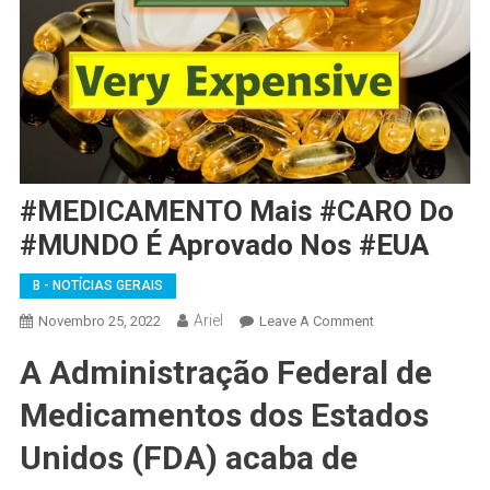
#MEDICAMENTO Mais #CARO Do
#MUNDO É Aprovado Nos #EUA
B - NOTÍCIAS GERAIS
Ariel
On
Novembro 25, 2022
Leave A Comment
#MEDICAMENTO
A Administração Federal de
Mais
#CARO
Medicamentos dos Estados
Do
#MUNDO
Unidos (FDA) acaba de
É