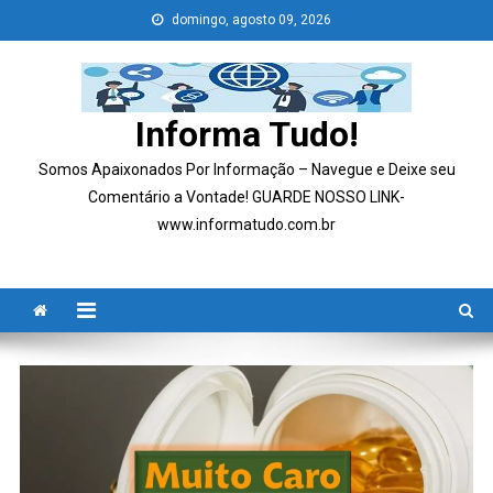
Skip
domingo, agosto 09, 2026
to
content
Informa Tudo!
Somos Apaixonados Por Informação – Navegue e Deixe seu
Comentário a Vontade! GUARDE NOSSO LINK-
www.informatudo.com.br