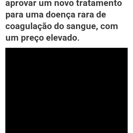
aprovar um novo tratamento
Aprovado
Nos
para uma doença rara de
#EUA
coagulação do sangue, com
um preço elevado.