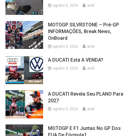
agosto 5, 2026
ariel
MOTOGP SILVRSTONE – Pré-GP
INFORMAÇÔES, Break News,
OnBoard
agosto 5, 2026
ariel
A DUCATI Está A VENDA?
agosto 4, 2026
ariel
A DUCATI Revela Seu PLANO Para
2027
agosto 3, 2026
ariel
MOTOGP E F1 Juntas No GP Dos
EUA De Fórmula1