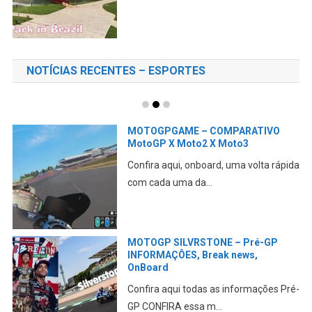
NOTÍCIAS RECENTES – ESPORTES
A DUCATI revela seu PLANO para
2027
Aqui falamos da abordagem da marca
em relação aos novos...
MOTOGP e F1 juntas no GP dos EUA
de Fórmula1
Estão sendo elaborados planos para
juntar as duas categ...