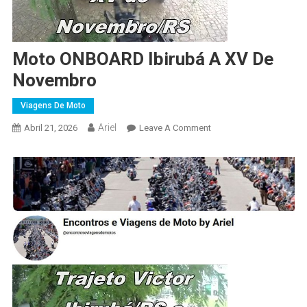
Moto ONBOARD Ibirubá A XV De
Novembro
Viagens De Moto
Ariel
On
Abril 21, 2026
Leave A Comment
Moto
ONBOARD
Ibirubá
A
XV
De
Novembro