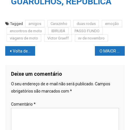
GUARULHOS, REPÚBLICA
Tagged
amigos
Carazinho
duas rodas
emoção
encontros de moto
IBIRUBÁ
PASSO FUNDO
viagens de moto
Victor Graeff
xv de novembro
Navegação
Volta de moto em XV de Novembro/RS
O MAIOR salário da MOTOGP
de
Post
Deixe um comentário
O seu endereço de e-mail não será publicado.
Campos
obrigatórios são marcados com
*
Comentário
*