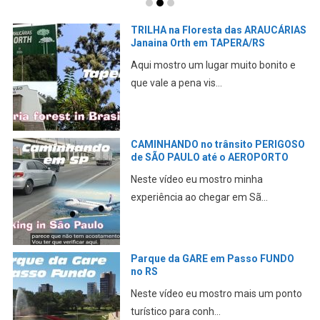
Conhecendo Tupaciretã no RS –
PONTOS TURÍSTICOS
Neste vídeo eu mostro a cidade de
Tupã, a “Terra ...
Pegando um AIRBnB em São Paulo
GUARULHOS
Neste vídeo eu mostro minha primeira
experiência ao che...
TURISTANDO pelo RS – Veranópolis,
BR 386, Arena Grêmio, Porto Alegre
Pegando a estrada em Passo Fundo,
passando por Veranópo...