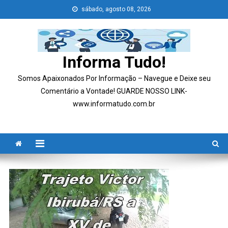
Skip
sábado, agosto 08, 2026
to
content
Informa Tudo!
Somos Apaixonados Por Informação – Navegue e Deixe seu
Comentário a Vontade! GUARDE NOSSO LINK-
www.informatudo.com.br