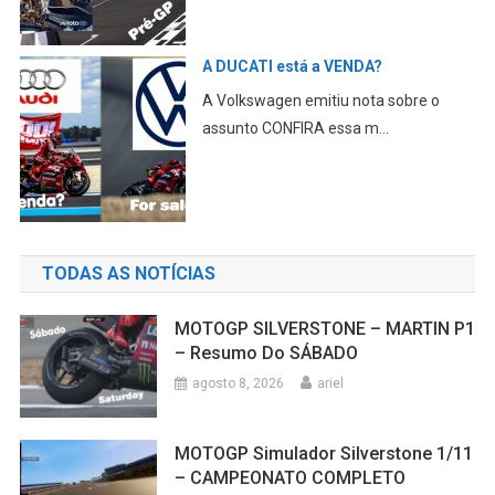
ÓLEO na PISTA cauda uma MORTE
em MUGELLO
A No Limits Trackdays confirmou a
morte CONFIRA essa m...
TODAS AS NOTÍCIAS
MOTOGP SILVERSTONE – MARTIN P1
– Resumo Do SÁBADO
agosto 8, 2026
ariel
MOTOGP Simulador Silverstone 1/11
– CAMPEONATO COMPLETO