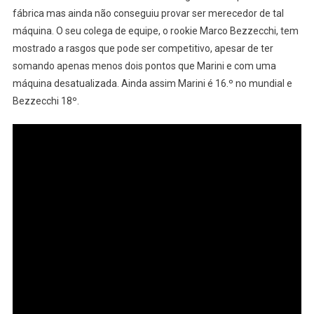
fábrica mas ainda não conseguiu provar ser merecedor de tal
máquina. O seu colega de equipe, o rookie Marco Bezzecchi, tem
mostrado a rasgos que pode ser competitivo, apesar de ter
somando apenas menos dois pontos que Marini e com uma
máquina desatualizada. Ainda assim Marini é 16.º no mundial e
Bezzecchi 18º.