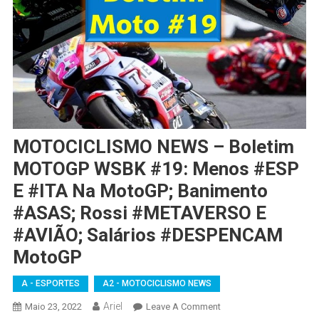
MOTOCICLISMO NEWS – Boletim
MOTOGP WSBK #19: Menos #ESP
E #ITA Na MotoGP; Banimento
#ASAS; Rossi #METAVERSO E
#AVIÃO; Salários #DESPENCAM
MotoGP
A - ESPORTES
A2 - MOTOCICLISMO NEWS
Ariel
On
Maio 23, 2022
Leave A Comment