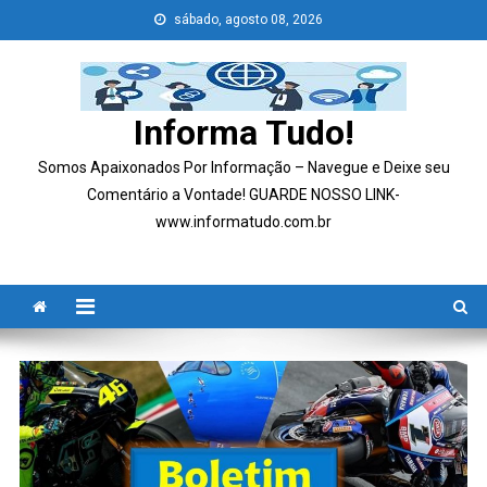
Skip
sábado, agosto 08, 2026
to
content
Informa Tudo!
Somos Apaixonados Por Informação – Navegue e Deixe seu
Comentário a Vontade! GUARDE NOSSO LINK-
www.informatudo.com.br