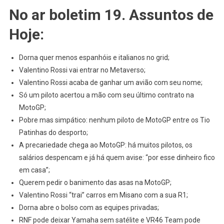
MOTOCICLISMO
No ar boletim 19. Assuntos de
NEWS
–
Hoje:
Boletim
MOTOGP
Dorna quer menos espanhóis e italianos no grid;
WSBK
Valentino Rossi vai entrar no Metaverso;
#19:
Valentino Rossi acaba de ganhar um avião com seu nome;
Menos
#ESP
Só um piloto acertou a mão com seu último contrato na
E
MotoGP;
#ITA
Pobre mas simpático: nenhum piloto de MotoGP entre os Tio
Na
Patinhas do desporto;
MotoGP;
A precariedade chega ao MotoGP: há muitos pilotos, os
Banimento
salários despencam e já há quem avise: “por esse dinheiro fico
#ASAS;
em casa”;
Rossi
Querem pedir o banimento das asas na MotoGP;
#METAVERSO
Valentino Rossi “trai” carros em Misano com a sua R1;
E
Dorna abre o bolso com as equipes privadas;
#AVIÃO;
RNF pode deixar Yamaha sem satélite e VR46 Team pode
Salários