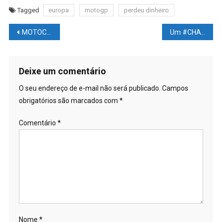
Tagged
europa
motogp
perdeu dinheiro
Navegação
MOTOCICLISMO NEWS – MOTOGP: Notícias sobre a mudança de Rossi da Ducati para a Yamaha
Um #CHATBOT de Inteligência #ARTIFICIAL se tornou #VIRAL.
de
Post
Deixe um comentário
O seu endereço de e-mail não será publicado.
Campos
obrigatórios são marcados com
*
Comentário
*
Nome
*