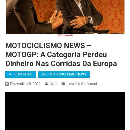
MOTOCICLISMO NEWS –
MOTOGP: A Categoria Perdeu
Dinheiro Nas Corridas Da Europa
A - ESPORTES
A2 - MOTOCICLISMO NEWS
Ariel
On
Dezembro 8, 2022
Leave A Comment
MOTOCICLISMO
NEWS
–
MOTOGP:
A
Categoria