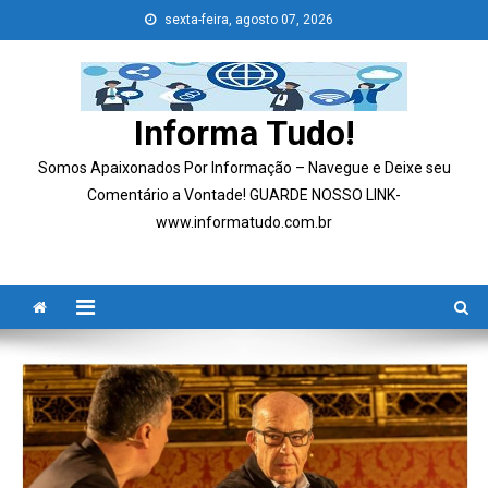
Skip
sexta-feira, agosto 07, 2026
to
content
Informa Tudo!
Somos Apaixonados Por Informação – Navegue e Deixe seu
Comentário a Vontade! GUARDE NOSSO LINK-
www.informatudo.com.br