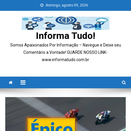
Skip
domingo, agosto 09, 2026
to
content
Informa Tudo!
Somos Apaixonados Por Informação – Navegue e Deixe seu
Comentário a Vontade! GUARDE NOSSO LINK-
www.informatudo.com.br