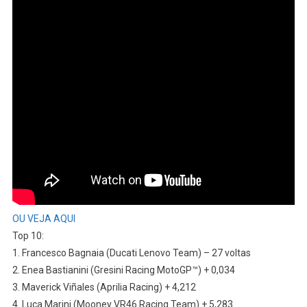
OU VEJA AQUI
Top 10:
1. Francesco Bagnaia (Ducati Lenovo Team) – 27 voltas
2. Enea Bastianini (Gresini Racing MotoGP™) + 0,034
3. Maverick Viñales (Aprilia Racing) + 4,212
4. Luca Marini (Mooney VR46 Racing Team) + 5,283