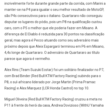
incrivelmente forte durante grande parte da corrida, com Marini a
manter-se na P4 para igualar o seu melhor resultado de MotoGP,
são P4s consecutivos para o italiano. Quartararo não conseguiu
disputar os lugares do pódio, pois um P8 na qualificação custou
caro, com o P5 o melhor que ele poderia fazer em Misano. A
diferença de El Diablo é reduzida para 30 pontos na classificação
geral, mas agora é Pecco atuando como seu adversário mais
próximo depois que Aleix Espargaró terminou em P6 em Misano,
4,4s longe de Quartararo. O adversário de Quartararo ao título
parece que agora é vermelho.
Alex Rins (Team Suzuki Ecstar) foi um solitário finalizador no P7,
com Brad Binder (Red Bull KTM Factory Racing) subindo para o
P8, o sul-africano liderado por Jorge Martin (Prima Pramac
Racing) e Alex Marquez (LCR Honda Castrol) no top 10.
Miguel Oliveira (Red Bull KTM Factory Racing) cruzou a meta no
P11 à frente do herói da casa, Andrea Dovizioso (WithU Yamaha