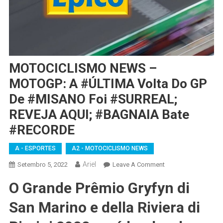
MOTOCICLISMO NEWS –
MOTOGP: A #ÚLTIMA Volta Do GP
De #MISANO Foi #SURREAL;
REVEJA AQUI; #BAGNAIA Bate
#RECORDE
A - ESPORTES
A2 - MOTOCICLISMO NEWS
Ariel
On
Setembro 5, 2022
Leave A Comment
MOTOCICLISMO
O Grande Prêmio Gryfyn di
NEWS
–
San Marino e della Riviera di
MOTOGP:
A