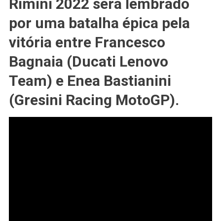
Rimini 2022 será lembrado
#ÚLTIMA
por uma batalha épica pela
Volta
Do
vitória entre Francesco
GP
De
Bagnaia (Ducati Lenovo
#MISANO
Team) e Enea Bastianini
Foi
#SURREAL;
(Gresini Racing MotoGP).
REVEJA
AQUI;
#BAGNAIA
Bate
#RECORDE