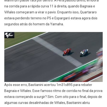
Marini um passe fácil por dentro. A Fera passou direto, embora
na corrida para a rápida curva 11 à direita, quando Bagnaia e
Viñales começaram a virar o pavio. Enquanto isso, Quartararo
estava perdendo terreno no P5 e Espargaró estava agora dois
segundos atrás do homem da Yamaha.
Após esse erro, Bastianini acertou 1m31s895 para rebater
Bagnaia e Viñales. Esse famoso ritmo de corrida no final da prova
estava começando a surgir? Sim. Com oito para o final, depois de
algumas curvas desalinhadas de Viñales, Bastianini abriu