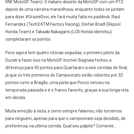
RNF MotoGP Team). O italiano desiste da MotoGP com um P12
depois de uma carreira maravilhosa, enquanto todos se juntam
para dizer #GrazieDovi, ele fará muita falta no paddock. Raul
Fernandez (Tech3 KTM Factory Racing), Stefan Bradl (Repsol
Honda Team) e Takaaki Nakagami (LCR Honda Idemitsu)
completaram os pontos.
Peco agora tem quatro vitórias seguidas; o primeiro piloto da
Ducati a fazer isso na MotoGP. Incrível. Bagnaia fechou a
diferença para 30 pontos para Quartararo a seis corridas do final,
já que os três primeiros do Campeonato estão cobertos por 32
pontos rumo a Aragão, uma pista que Pecco venceu na
temporada passada e é o franco favorito, graças a sua longa reta
em decida.
Muita emoção a vista, e como sempre falamos, não torcemos
para ninguém, apenas para que o campeonato seja decidido, de
preferência, na ultima corrida. Qual seu palpite? Comente…