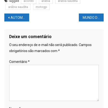
Tagged
acordo
arábia
arabia saudita
arábia saudita
motogp
Navegação
AUTOMOBILISMO NEWS – F1: #MÍDIA internacional está #IMPRESSIONADA com #VERSTAPPEN e faz comparação com Abu #DHABI
MUNDO DAS LUTAS – UFC: Khamzat Chimaev é contido durante briga acalorada com Paulo Borrachinha
de
Post
Deixe um comentário
O seu endereço de e-mail não será publicado.
Campos
obrigatórios são marcados com
*
Comentário
*