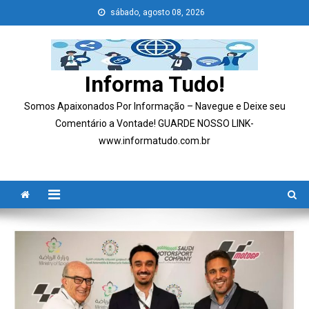
Skip
sábado, agosto 08, 2026
to
content
Informa Tudo!
Somos Apaixonados Por Informação – Navegue e Deixe seu
Comentário a Vontade! GUARDE NOSSO LINK-
www.informatudo.com.br