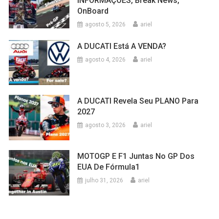
INFORMAÇÔES, Break News,
OnBoard
agosto 5, 2026
ariel
A DUCATI Está A VENDA?
agosto 4, 2026
ariel
A DUCATI Revela Seu PLANO Para
2027
agosto 3, 2026
ariel
MOTOGP E F1 Juntas No GP Dos
EUA De Fórmula1
julho 31, 2026
ariel