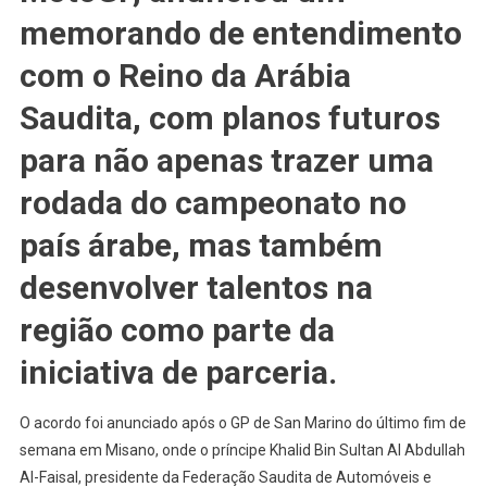
Anunciada
memorando de entendimento
Interesse
com o Reino da Arábia
De
Corrida
Saudita, com planos futuros
Na
Arábia
para não apenas trazer uma
Saudita
rodada do campeonato no
país árabe, mas também
desenvolver talentos na
região como parte da
iniciativa de parceria.
O acordo foi anunciado após o GP de San Marino do último fim de
semana em Misano, onde o príncipe Khalid Bin Sultan Al Abdullah
Al-Faisal, presidente da Federação Saudita de Automóveis e