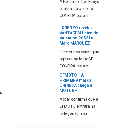
A No Limits Trackdays
confirmou a morte
CONFIRA essa m...
LORENZO revela a
VANTAGEM física de
Valentino ROSSI e
Marc MARQUEZ
E ele nunca conseguiu
replicar na MotoGP
CONFIRA essa m...
CFMOTO – A
PRIMEIRA marca
CHINESA chega a
MOTOGP
a,
Aspar confirma que a
CFMOTO entrará na
categoria princi...