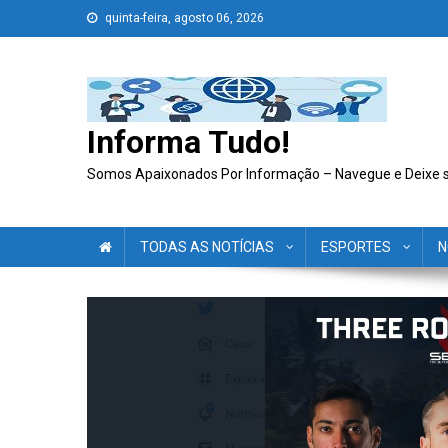
Skip
quinta-feira, agosto 06, 2026
to
content
Informa Tudo!
Somos Apaixonados Por Informação – Navegue e Deixe 
TODAS AS NOTÍCIAS
ESPORTES
N