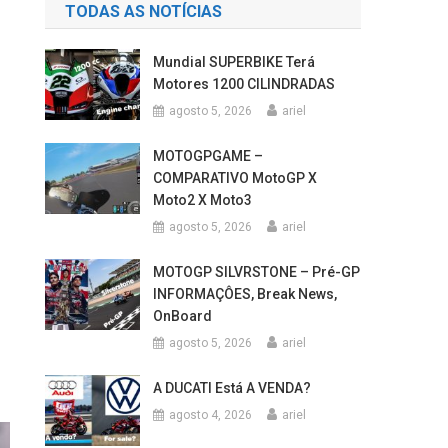
TODAS AS NOTÍCIAS
Mundial SUPERBIKE Terá
Motores 1200 CILINDRADAS
agosto 5, 2026
ariel
MOTOGPGAME –
COMPARATIVO MotoGP X
Moto2 X Moto3
agosto 5, 2026
ariel
MOTOGP SILVRSTONE – Pré-GP
INFORMAÇÔES, Break News,
OnBoard
agosto 5, 2026
ariel
A DUCATI Está A VENDA?
agosto 4, 2026
ariel