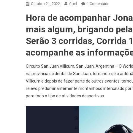
Ariel
Em
Outubro 21, 2022
1 Comentário
MOTOCICLIS
Hora de acompanhar Jonath
NEWS
–
mais algum, brigando pelas
WSBK:
GP
Serão 3 corridas, Corrida 
Da
acompanhe as informações
Argentina
No
Circuito
Circuito San Juan Villicum, San Juan, Argentina – O Worl
De
na província ocidental de San Juan, tornando-se o anfitr
San
Villicum e depois de fazer parte de outros eventos, torno
Juan
relevo predominantemente montanhoso intercalado por va
–
para todo o tipo de atividades desportivas.
Tudo
Aqui,
Em
Um
Único