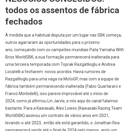
todos os assentos de fábrica
fechados
À medida que a habitual disputa por um lugar nas SBK começa,
outros agarraram as oportunidades para o próximo
ano; começando com os campeões mundiais Pata Yamaha With
Brixx WorldSBK, a sua formação permanecerá inalterada para
uma terceira temporada com Toprak Razgatlioglu e Andrea
Locatelli a fecharem novos acordos. Havia rumores de
Razgatlioglu para uma vaga na MotoGP, mas com a equipe de
fábrica também permanecendo inalterada (Fabio Quartararo e
Franco Morbidelli), isso parece improvável até o início de
2024, como já afirmou Lin Jarvis, e nós aqui do canal falamos
bastante. Para a Kawasaki, Alex Lowes (Kawasaki Racing Team
WorldSBK) assinou um contrato de vários anos em 2021,
levando-o até 2023, então ele está garantido, e Jonathan Rea
permanecerá verde até o final de 2024 pelo menos, após um