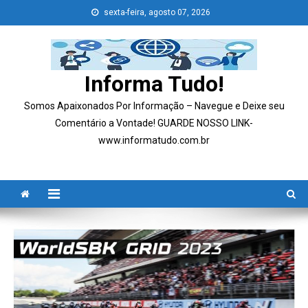
Skip
sexta-feira, agosto 07, 2026
to
content
Informa Tudo!
Somos Apaixonados Por Informação – Navegue e Deixe seu
Comentário a Vontade! GUARDE NOSSO LINK-
www.informatudo.com.br