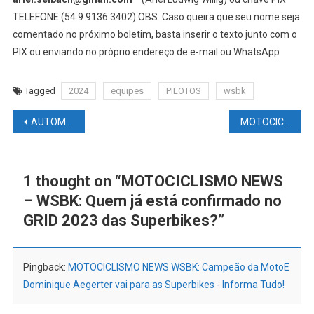
TELEFONE (54 9 9136 3402) OBS. Caso queira que seu nome seja
comentado no próximo boletim, basta inserir o texto junto com o
PIX ou enviando no próprio endereço de e-mail ou WhatsApp
Tagged
2024
equipes
PILOTOS
wsbk
Navegação
AUTOMOBILISMO NEWS – F1: Emerson #FITTIPALDI tentou um cargo nas #ELEIÇÕES #ITALIANAS. Foi #ELEITO?
MOTOCICLISMO NEWS WSBK: #CAMPEÃO da #MOTOE Dominique #AEGERTER vai para as #SUPERBIKES
de
Post
1 thought on “
MOTOCICLISMO NEWS
– WSBK: Quem já está confirmado no
GRID 2023 das Superbikes?
”
Pingback:
MOTOCICLISMO NEWS WSBK: Campeão da MotoE
Dominique Aegerter vai para as Superbikes - Informa Tudo!