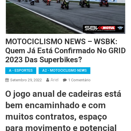
MOTOCICLISMO NEWS – WSBK:
Quem Já Está Confirmado No GRID
2023 Das Superbikes?
A - ESPORTES
A2 - MOTOCICLISMO NEWS
Ariel
Em
Setembro 29, 2022
1 Comentário
MOTOCICLISMO
O jogo anual de cadeiras está
NEWS
–
bem encaminhado e com
WSBK:
Quem
muitos contratos, espaço
Já
para movimento e potencial
Está