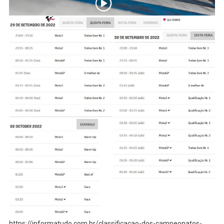
https://informatudo.com.br/classificacao-dos-campeonatos-