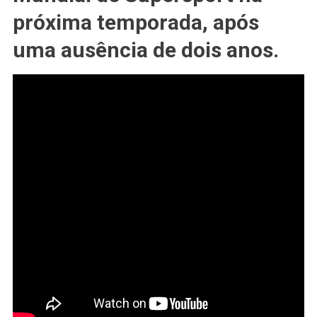
Honda
próxima temporada, após
Está
De
uma ausência de dois anos.
Volta
Nas
600cc
No
WSSP