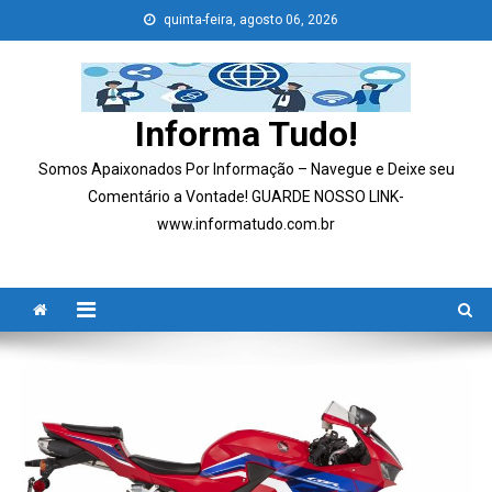
Skip
quinta-feira, agosto 06, 2026
to
content
Informa Tudo!
Somos Apaixonados Por Informação – Navegue e Deixe seu
Comentário a Vontade! GUARDE NOSSO LINK-
www.informatudo.com.br