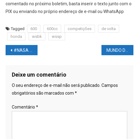
comentado no próximo boletim, basta inserir o texto junto com o
PIX ou enviando no próprio endereço de e-mail ou WhatsApp
Tagged
600
600cc
competições
de volta
honda
wsbk
wssp
Navegação
#NASA encontra rochas em #MARTE com alta presença de moléculas de #VIDA
MUNDO DAS LUTAS – UFC: Alex Pereira mostra precisão mortal, com arco e flecha
de
Post
Deixe um comentário
O seu endereço de e-mail não será publicado.
Campos
obrigatórios são marcados com
*
Comentário
*