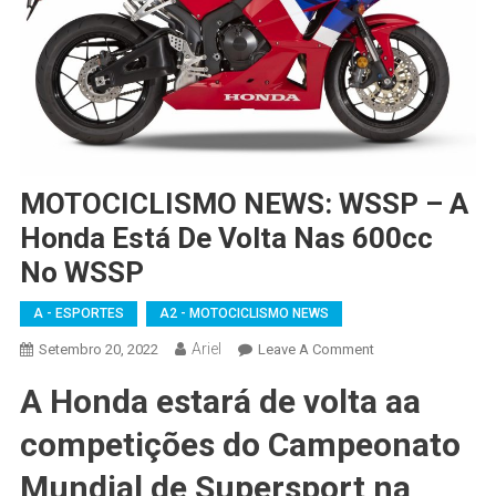
MOTOCICLISMO NEWS: WSSP – A
Honda Está De Volta Nas 600cc
No WSSP
A - ESPORTES
A2 - MOTOCICLISMO NEWS
Ariel
On
Setembro 20, 2022
Leave A Comment
MOTOCICLISMO
A Honda estará de volta aa
NEWS:
WSSP
competições do Campeonato
–
A
Mundial de Supersport na