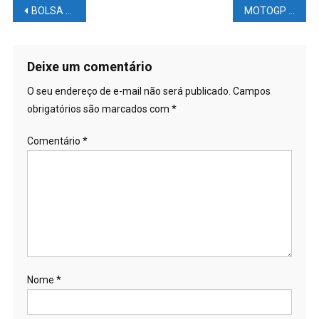
Navegação
BOLSA DE VALORES – Ganhando R$ 750 em 10 minutos
MOTOGP – Em treino marcado por muitas quedas, deu Fábio Quartararo na P1
de
Post
Deixe um comentário
O seu endereço de e-mail não será publicado.
Campos
obrigatórios são marcados com
*
Comentário
*
Nome
*