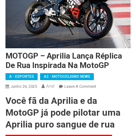
MOTOGP – Aprilia Lança Réplica
De Rua Inspirada Na MotoGP
A - ESPORTES
A2 - MOTOCICLISMO NEWS
Ariel
On
Junho 26, 2025
Leave A Comment
MOTOGP
Você fã da Aprilia e da
–
Aprilia
MotoGP já pode pilotar uma
Lança
Réplica
Aprilia puro sangue de rua
De
Rua