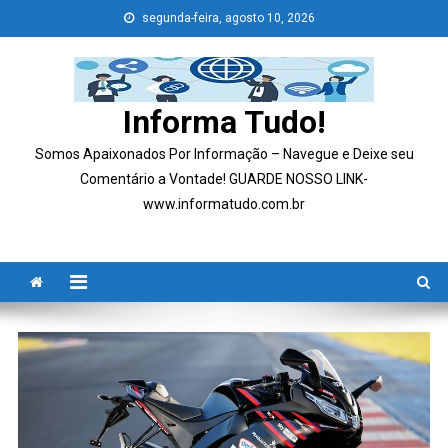
Skip
segunda-feira, agosto 10, 2026
to
content
Informa Tudo!
Somos Apaixonados Por Informação – Navegue e Deixe seu
Comentário a Vontade! GUARDE NOSSO LINK-
www.informatudo.com.br