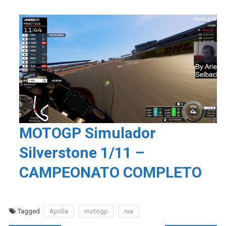
MOTOGP Simulador
Silverstone 1/11 –
CAMPEONATO COMPLETO
Tagged
Aprilia
motogp
rua