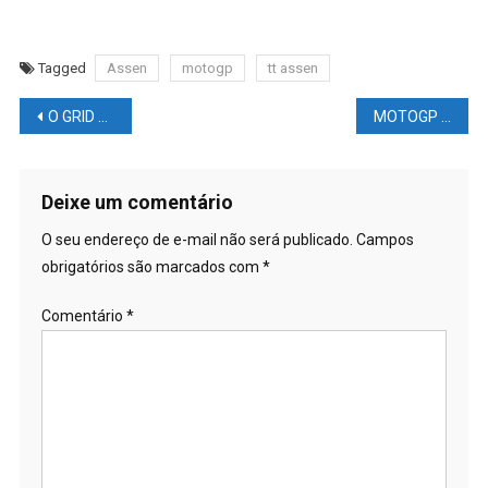
Tagged
Assen
motogp
tt assen
Navegação
O GRID de LARGADA da MOTOGP vai MUDAR
MOTOGP Assen TT HOLANDA – Resumo da SÁBADO
de
Post
Deixe um comentário
O seu endereço de e-mail não será publicado.
Campos
obrigatórios são marcados com
*
Comentário
*