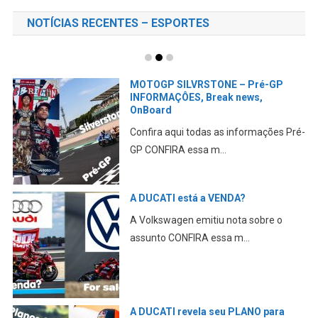
NOTÍCIAS RECENTES – ESPORTES
MOTOGP e F1 juntas no GP dos EUA
de Fórmula1
Estão sendo elaborados planos para
juntar as duas categ...
ÓLEO na PISTA cauda uma MORTE
em MUGELLO
A No Limits Trackdays confirmou a
morte CONFIRA essa m...