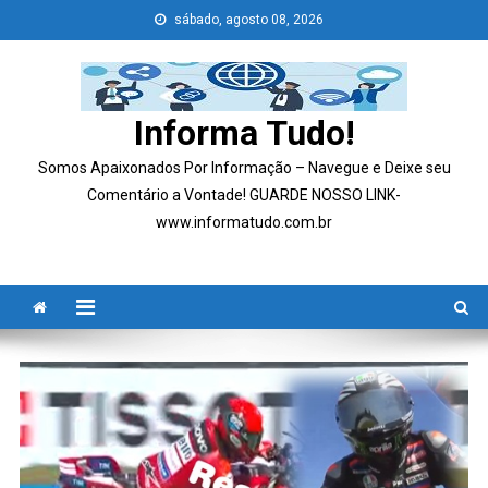
Skip
sábado, agosto 08, 2026
to
content
Informa Tudo!
Somos Apaixonados Por Informação – Navegue e Deixe seu
Comentário a Vontade! GUARDE NOSSO LINK-
www.informatudo.com.br