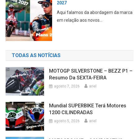
LORENZO revela a VANTAGEM física
de Valentino ROSSI e Marc
MARQUEZ
E ele nunca conseguiu replicar na
MotoGP CONFIRA essa m...
TODAS AS NOTÍCIAS
MOTOGP SILVERSTONE – BEZZ P1 –
Resumo Da SEXTA-FEIRA
agosto 7, 2026
ariel
Mundial SUPERBIKE Terá Motores
1200 CILINDRADAS
agosto 5, 2026
ariel