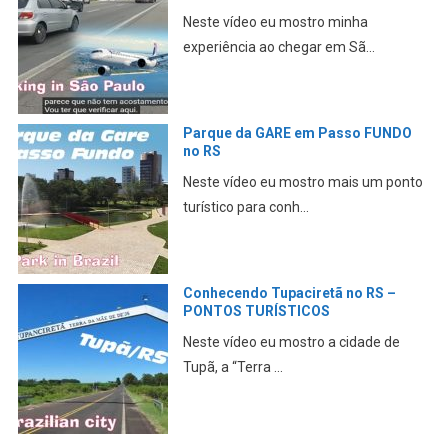
GUARULHOS
Neste vídeo eu mostro minha primeira
experiência ao che...
TURISTANDO pelo RS – Veranópolis,
BR 386, Arena Grêmio, Porto Alegre
Pegando a estrada em Passo Fundo,
passando por Veranópo...
Homem MORRE enquanto tocava
GAITA no velório do AMIGO
Neste vídeo, eu conto esta história
incrível ocorrida n...