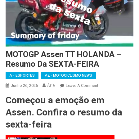
MOTOGP Assen TT HOLANDA –
Resumo Da SEXTA-FEIRA
A - ESPORTES
A2 - MOTOCICLISMO NEWS
Ariel
On
Junho 26, 2026
Leave A Comment
MOTOGP
Começou a emoção em
Assen
TT
Assen. Confira o resumo da
HOLANDA
–
sexta-feira
Resumo
Da