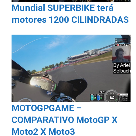
Mundial SUPERBIKE terá
motores 1200 CILINDRADAS
MOTOGPGAME –
COMPARATIVO MotoGP X
Moto2 X Moto3