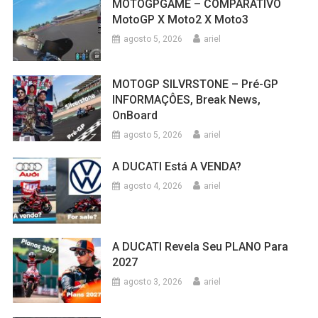
MOTOGPGAME – COMPARATIVO
MotoGP X Moto2 X Moto3
agosto 5, 2026
ariel
MOTOGP SILVRSTONE – Pré-GP
INFORMAÇÔES, Break News,
OnBoard
agosto 5, 2026
ariel
A DUCATI Está A VENDA?
agosto 4, 2026
ariel
A DUCATI Revela Seu PLANO Para
2027
agosto 3, 2026
ariel