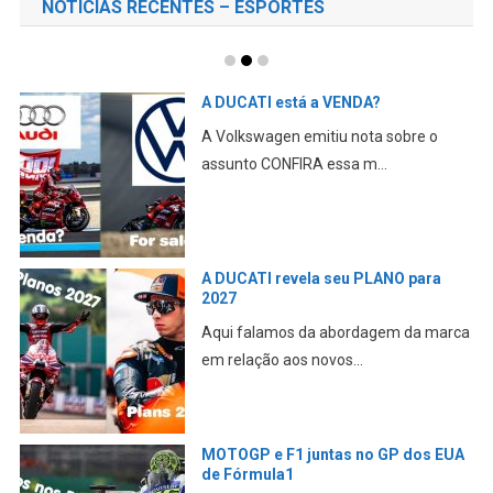
NOTÍCIAS RECENTES – ESPORTES
ÓLEO na PISTA cauda uma MORTE
em MUGELLO
A No Limits Trackdays confirmou a
morte CONFIRA essa m...
LORENZO revela a VANTAGEM física
de Valentino ROSSI e Marc
rca
MARQUEZ
E ele nunca conseguiu replicar na
MotoGP CONFIRA essa m...
UA
CFMOTO – A PRIMEIRA marca
CHINESA chega a MOTOGP