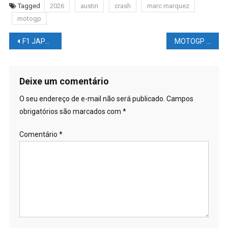
Tagged
2026
austin
crash
marc marquez
motogp
Navegação
F1 JAPÃO – RESUMO da SEXTA-FEIRA
MOTOGP AUSTIN PARTE 2 – Resumo da SEXTA-FEIRA
de
Post
Deixe um comentário
O seu endereço de e-mail não será publicado.
Campos
obrigatórios são marcados com
*
Comentário
*