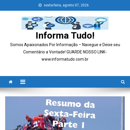
Skip
sexta-feira, agosto 07, 2026
to
content
Informa Tudo!
Somos Apaixonados Por Informação – Navegue e Deixe seu
Comentário a Vontade! GUARDE NOSSO LINK-
www.informatudo.com.br