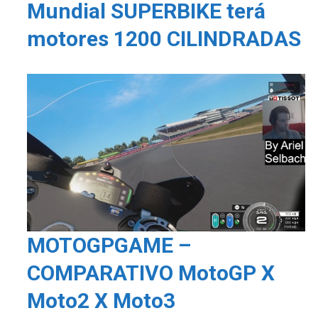
Mundial SUPERBIKE terá
motores 1200 CILINDRADAS
MOTOGPGAME –
COMPARATIVO MotoGP X
Moto2 X Moto3