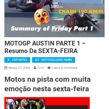
MOTOGP AUSTIN PARTE 1 –
Resumo Da SEXTA-FEIRA
A - ESPORTES
A2 - MOTOCICLISMO NEWS
Ariel
On
Março 27, 2026
Leave A Comment
MOTOGP
Motos na pista com muita
AUSTIN
PARTE
emoção nesta sexta-feira
1
–
Resumo
Da