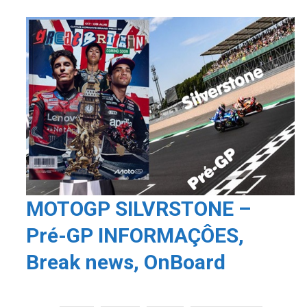
MOTOGP SILVRSTONE –
Pré-GP INFORMAÇÔES,
Break news, OnBoard