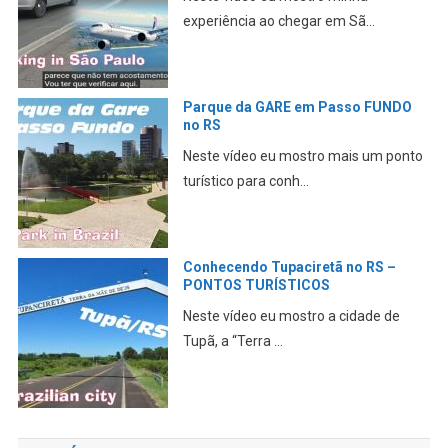
Neste vídeo eu mostro minha primeira
experiência ao che...
TURISTANDO pelo RS – Veranópolis,
BR 386, Arena Grêmio, Porto Alegre
o
Pegando a estrada em Passo Fundo,
passando por Veranópo...
Homem MORRE enquanto tocava
GAITA no velório do AMIGO
Neste vídeo, eu conto esta história
incrível ocorrida n...