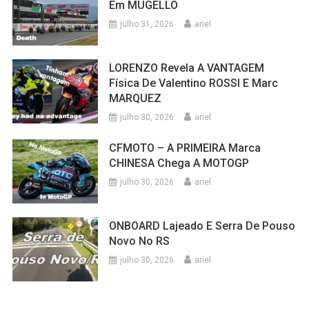
Em MUGELLO
julho 31, 2026
ariel
LORENZO Revela A VANTAGEM
Física De Valentino ROSSI E Marc
MARQUEZ
julho 30, 2026
ariel
CFMOTO – A PRIMEIRA Marca
CHINESA Chega A MOTOGP
julho 30, 2026
ariel
ONBOARD Lajeado E Serra De Pouso
Novo No RS
julho 30, 2026
ariel