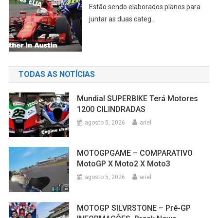
a
Aspar confirma que a CFMOTO entrará
na categoria princi...
TODAS AS NOTÍCIAS
Mundial SUPERBIKE Terá Motores
1200 CILINDRADAS
agosto 5, 2026
ariel
MOTOGPGAME – COMPARATIVO
MotoGP X Moto2 X Moto3
agosto 5, 2026
ariel
MOTOGP SILVRSTONE – Pré-GP