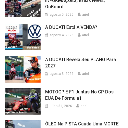
INFORMAÇÔES, Break News,
OnBoard
agosto 5, 2026
ariel
A DUCATI Está A VENDA?
agosto 4, 2026
ariel
A DUCATI Revela Seu PLANO Para
2027
agosto 3, 2026
ariel
MOTOGP E F1 Juntas No GP Dos
EUA De Fórmula1
julho 31, 2026
ariel
ÓLEO Na PISTA Cauda Uma MORTE