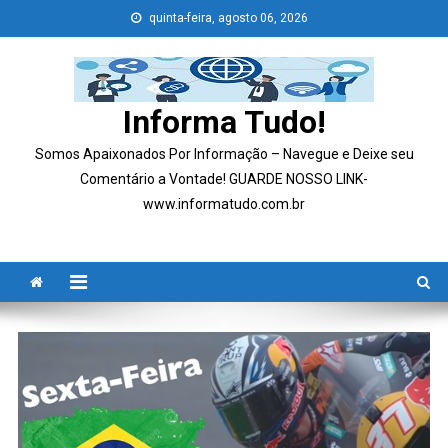
Skip
quinta-feira, agosto 06, 2026
to
content
Informa Tudo!
Somos Apaixonados Por Informação – Navegue e Deixe seu
Comentário a Vontade! GUARDE NOSSO LINK-
www.informatudo.com.br