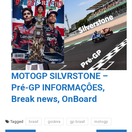
MOTOGP SILVRSTONE –
Pré-GP INFORMAÇÔES,
Break news, OnBoard
Tagged
brasil
goiânia
gp brasil
motogp