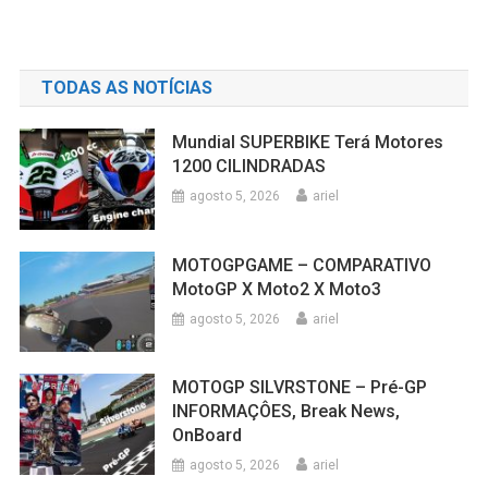
TODAS AS NOTÍCIAS
Mundial SUPERBIKE Terá Motores
1200 CILINDRADAS
agosto 5, 2026
ariel
MOTOGPGAME – COMPARATIVO
MotoGP X Moto2 X Moto3
agosto 5, 2026
ariel
MOTOGP SILVRSTONE – Pré-GP
INFORMAÇÔES, Break News,
OnBoard
agosto 5, 2026
ariel