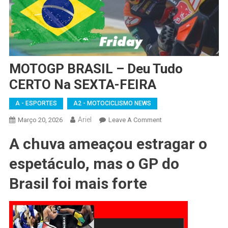
MOTOGP BRASIL – Deu Tudo
CERTO Na SEXTA-FEIRA
A - ESPORTES
A2 - MOTOCICLISMO NEWS
Ariel
On
Março 20, 2026
Leave A Comment
MOTOGP
A chuva ameaçou estragar o
BRASIL
–
espetáculo, mas o GP do
Deu
Tudo
Brasil foi mais forte
CERTO
Na
SEXTA-
FEIRA