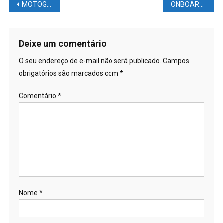
Navegação
MOTOGP VOLTOU AO BRASIL! O que Aconteceu na Quinta Feita em Goiânia
ONBOARD em Goiânia MOTOGP – Nossas curvas são FANTÁSTICAS
de
Post
Deixe um comentário
O seu endereço de e-mail não será publicado.
Campos
obrigatórios são marcados com
*
Comentário
*
Nome
*