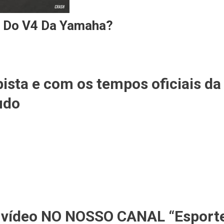
 Do V4 Da Yamaha?
GP
pista e com os tempos oficiais da
udo
a?
 vídeo NO NOSSO CANAL “Esport