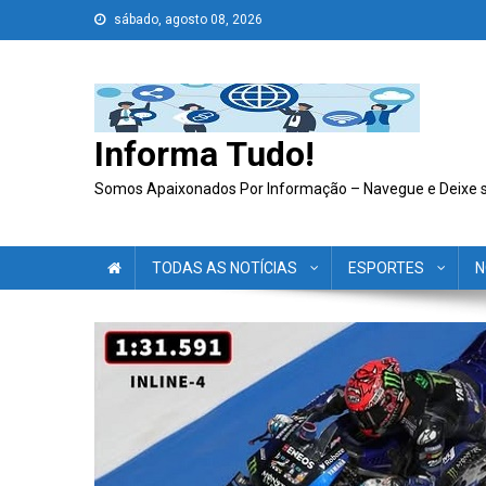
Skip
sábado, agosto 08, 2026
to
content
Informa Tudo!
Somos Apaixonados Por Informação – Navegue e Deixe 
TODAS AS NOTÍCIAS
ESPORTES
N