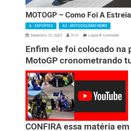
MOTOGP – Como Foi A Estreia
A - ESPORTES
A2 - MOTOCICLISMO NEWS
Ariel
On
Setembro 12, 2025
Leave A Comment
MOTO
Enfim ele foi colocado na 
–
Como
MotoGP cronometrando t
Foi
A
Estreia
Do
V4
Da
Yamah
CONFIRA essa matéria em