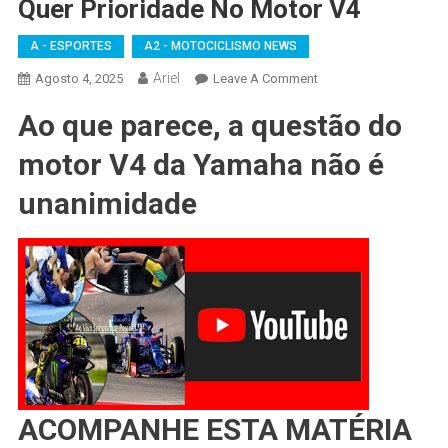
Quer Prioridade No Motor V4
A - ESPORTES
A2 - MOTOCICLISMO NEWS
Ariel
On
Agosto 4, 2025
Leave A Comment
MOTOGP
Ao que parece, a questão do
–
Fabio
motor V4 da Yamaha não é
Quartararo
Não
unanimidade
Quer
Prioridade
No
Motor
V4
ACOMPANHE ESTA MATÉRIA