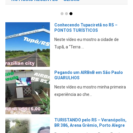
Mochilão em São Paulo –
LIBERDADE, IBIRAPUERA,
GUARULHOS, REPÚBLICA
Mais uma viagem fantástica a Dão
Paulo. Acompanhe nos c...
ONBOARD Lajeado e Serra de Pouso
Novo no RS
Pegar a estrada é sempre fantástico.
Confira este lindo...
ENCONTREI os AMIGOS do QUARTE
26 anos DEPOIS