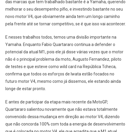
das marcas que tem trabalhado bastante é a Yamaha, querendo
melhorar o seu desempenho pífio, e investindo bastante no seu
novo motor V4, que obviamente ainda tem um longo caminho
pela frente até se tornar competitivo, se é que isso vai acontecer.
E nesses trabalhos todos, temos uma divisão importante na
Yamaha. Enquanto Fabio Quartararo continua a defender o
potencial da atual M1, pois ele já disse várias vezes que o motor
não é o principal problema da moto, Augusto Fernandez, piloto
de testes e que esteve como wild card na República Tcheca,
confirma que todos os esforços de Iwata estão focados no
futuro motor V4, mesmo como já dissemos, ele estando ainda
longe de estar pronto.
E antes de participar da etapa mais recente da MotoGP,
Quartararo salientou novamente que não estava totalmente
convencido dessa mudança em direção ao motor V4, dizendo
que não concorda 100% com toda a energia de desenvolvimento
que é colocada no motor V4, ele que acredita que a M1 atual