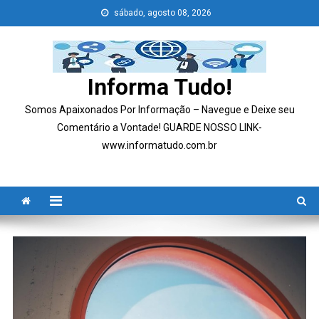
Skip
sábado, agosto 08, 2026
to
content
Informa Tudo!
Somos Apaixonados Por Informação – Navegue e Deixe seu
Comentário a Vontade! GUARDE NOSSO LINK-
www.informatudo.com.br