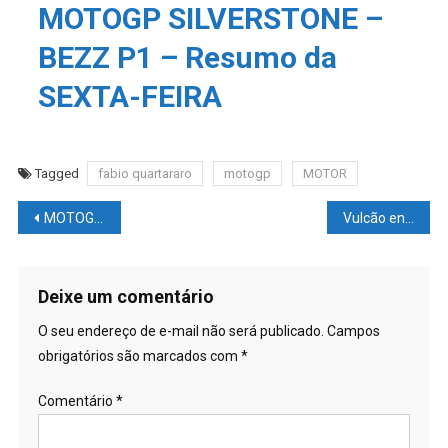
MOTOGP SILVERSTONE –
BEZZ P1 – Resumo da
SEXTA-FEIRA
Tagged
fabio quartararo
motogp
MOTOR
Navegação
MOTOGP – Jorge Martin faz as primeiras declarações com relação a sua equipe
Vulcão entra em erupção pela primeira vez em 500 anos
de
Post
Deixe um comentário
O seu endereço de e-mail não será publicado.
Campos
obrigatórios são marcados com
*
Comentário
*