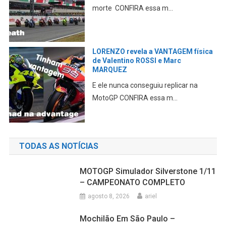
uma série de alteraçõe...
MOTOGPGAME – COMPARATIVO
MotoGP X Moto2 X Moto3
Confira aqui, onboard, uma volta rápida
com cada uma da...
TODAS AS NOTÍCIAS
MOTOGP Simulador Silverstone 1/11
– CAMPEONATO COMPLETO
agosto 8, 2026
ariel
Mochilão Em São Paulo –