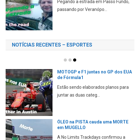
Reencontrar amigos que você não vê a
muito tempo sempre...
NOTÍCIAS RECENTES – ESPORTES
MOTOGP SILVERSTONE – BEZZ P1 –
Resumo da SEXTA-FEIRA
Bezzecchi da Aprilia demonstra o
velho ritmo na sexta-f...
Mundial SUPERBIKE terá motores
1200 CILINDRADAS
O WorldSBK anunciou oficialmente