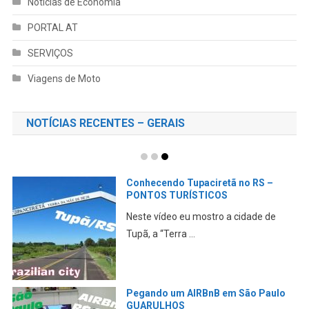
Notícias de Economia
PORTAL AT
SERVIÇOS
Viagens de Moto
NOTÍCIAS RECENTES – GERAIS
Mochilão em São Paulo –
LIBERDADE, IBIRAPUERA,
GUARULHOS, REPÚBLICA
Mais uma viagem fantástica a Dão
Paulo. Acompanhe nos c...
ONBOARD Lajeado e Serra de Pouso
Novo no RS