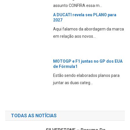
As Aprilias dominaram novamente no
Domingo CONFIRA essa...
MOTOGP SILVERSTONE – MARTIN
P1 – Resumo do SÁBADO
Jorge Martin é o melhor Aprilia do
sábado, com Marc Mar...
MOTOGP SILVERSTONE – BEZZ P1 –
Resumo da SEXTA-FEIRA
Bezzecchi da Aprilia demonstra o
velho ritmo na sexta-f...