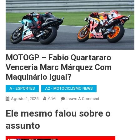
MOTOGP – Fabio Quartararo
Venceria Marc Márquez Com
Maquinário Igual?
A - ESPORTES
A2 - MOTOCICLISMO NEWS
Ariel
On
Agosto 1, 2025
Leave A Comment
MOTOGP
Ele mesmo falou sobre o
–
Fabio
assunto
Quartararo
Venceria