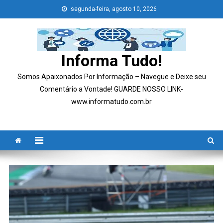
Skip
segunda-feira, agosto 10, 2026
to
content
Informa Tudo!
Somos Apaixonados Por Informação – Navegue e Deixe seu
Comentário a Vontade! GUARDE NOSSO LINK-
www.informatudo.com.br