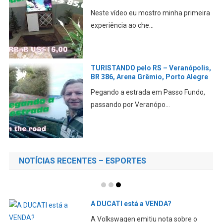
Pegar a estrada é sempre fantástico.
Confira este lindo...
ENCONTREI os AMIGOS do QUARTE
26 anos DEPOIS
Reencontrar amigos que você não vê a
muito tempo sempre...
NOTÍCIAS RECENTES – ESPORTES
SILVERSTONE – Resumo do
DOMINGO