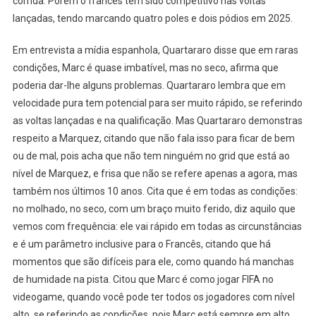
corrida. Porém o francês tem sido competitivo nas voltas
lançadas, tendo marcando quatro poles e dois pódios em 2025.
Em entrevista a mídia espanhola, Quartararo disse que em raras
condições, Marc é quase imbatível, mas no seco, afirma que
poderia dar-lhe alguns problemas. Quartararo lembra que em
velocidade pura tem potencial para ser muito rápido, se referindo
as voltas lançadas e na qualificação. Mas Quartararo demonstras
respeito a Marquez, citando que não fala isso para ficar de bem
ou de mal, pois acha que não tem ninguém no grid que está ao
nível de Marquez, e frisa que não se refere apenas a agora, mas
também nos últimos 10 anos. Cita que é em todas as condições:
no molhado, no seco, com um braço muito ferido, diz aquilo que
vemos com frequência: ele vai rápido em todas as circunstâncias
e é um parâmetro inclusive para o Francês, citando que há
momentos que são difíceis para ele, como quando há manchas
de humidade na pista. Citou que Marc é como jogar FIFA no
videogame, quando você pode ter todos os jogadores com nível
alto, se referindo as condições, pois Marc está sempre em alto