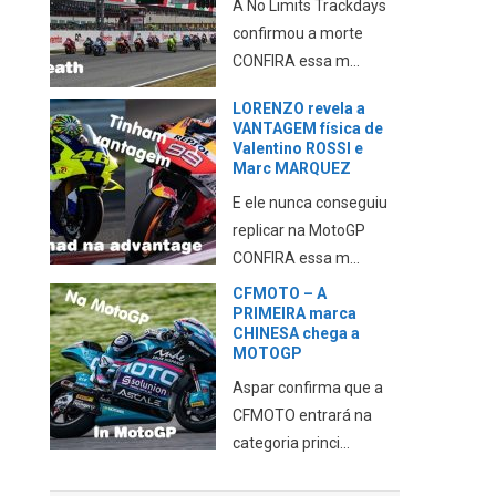
A No Limits Trackdays
confirmou a morte
CONFIRA essa m...
LORENZO revela a
VANTAGEM física de
Valentino ROSSI e
Marc MARQUEZ
E ele nunca conseguiu
replicar na MotoGP
CONFIRA essa m...
CFMOTO – A
PRIMEIRA marca
CHINESA chega a
MOTOGP
Aspar confirma que a
CFMOTO entrará na
categoria princi...