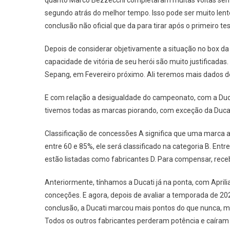
quanto Marco Bezzecchi completaram muitas voltas sem
segundo atrás do melhor tempo. Isso pode ser muito lento
conclusão não oficial que da para tirar após o primeiro tes
Depois de considerar objetivamente a situação no box da 
capacidade de vitória de seu herói são muito justificad
Sepang, em Fevereiro próximo. Ali teremos mais dados d
E com relação a desigualdade do campeonato, com a Duca
tivemos todas as marcas piorando, com exceção da Ducat
Classificação de concessões A significa que uma marca 
entre 60 e 85%, ele será classificado na categoria B. En
estão listadas como fabricantes D. Para compensar, re
Anteriormente, tínhamos a Ducati já na ponta, com Apri
conceções. E agora, depois de avaliar a temporada de 20
conclusão, a Ducati marcou mais pontos do que nunca, ma
Todos os outros fabricantes perderam potência e caíram a