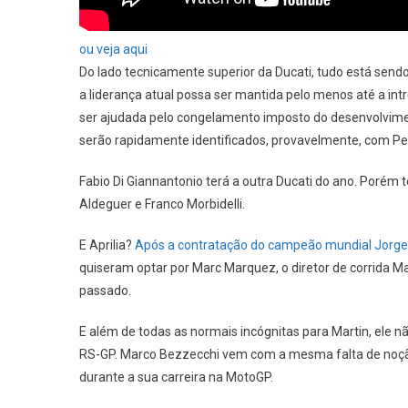
ou veja aqui
Do lado tecnicamente superior da Ducati, tudo está send
a liderança atual possa ser mantida pelo menos até a in
ser ajudada pelo congelamento imposto do desenvolvimento
serão rapidamente identificados, provavelmente, com 
Fabio Di Giannantonio terá a outra Ducati do ano. Porém
Aldeguer e Franco Morbidelli.
E Aprilia?
Após a contratação do campeão mundial Jorge 
quiseram optar por Marc Marquez, o diretor de corrida Ma
passado.
E além de todas as normais incógnitas para Martin, ele n
RS-GP. Marco Bezzecchi vem com a mesma falta de noção
durante a sua carreira na MotoGP.