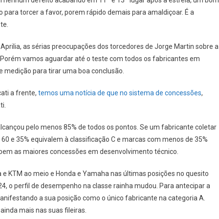
 nenhum defeito acabando em 11º e 13º lugar após a estréia, um bom
 para torcer a favor, porem rápido demais para amaldiçoar. É a
te.
Aprilia, as sérias preocupações dos torcedores de Jorge Martin sobre a
as. Porém vamos aguardar até o teste com todos os fabricantes em
e medição para tirar uma boa conclusão.
ti a frente,
temos uma notícia de que no sistema de concessões
,
i.
alcançou pelo menos 85% de todos os pontos. Se um fabricante coletar
tre 60 e 35% equivalem à classificação C e marcas com menos de 35%
cebem as maiores concessões em desenvolvimento técnico.
lia e KTM ao meio e Honda e Yamaha nas últimas posições no quesito
24, o perfil de desempenho na classe rainha mudou. Para antecipar a
nifestando a sua posição como o único fabricante na categoria A.
inda mais nas suas fileiras.