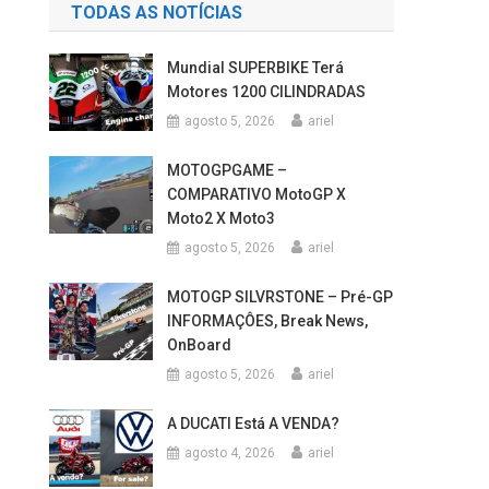
TODAS AS NOTÍCIAS
Mundial SUPERBIKE Terá
Motores 1200 CILINDRADAS
agosto 5, 2026
ariel
MOTOGPGAME –
COMPARATIVO MotoGP X
Moto2 X Moto3
agosto 5, 2026
ariel
MOTOGP SILVRSTONE – Pré-GP
INFORMAÇÔES, Break News,
OnBoard
agosto 5, 2026
ariel
A DUCATI Está A VENDA?
agosto 4, 2026
ariel