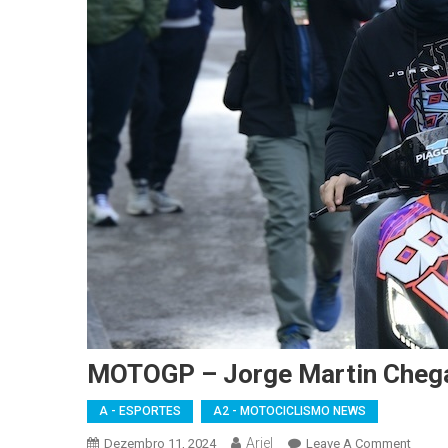
MOTOGP – Jorge Martin Chega
A - ESPORTES
A2 - MOTOCICLISMO NEWS
Ariel
On
Dezembro 11, 2024
Leave A Comment