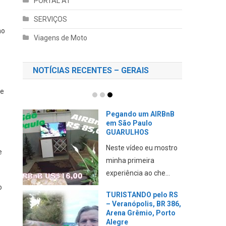
PORTAL AT
SERVIÇOS
mo
Viagens de Moto
NOTÍCIAS RECENTES – GERAIS
te
Pegando um AIRBnB
em São Paulo
GUARULHOS
Neste vídeo eu mostro
e
minha primeira
experiência ao che...
o
TURISTANDO pelo RS
– Veranópolis, BR 386,
Arena Grêmio, Porto
Alegre