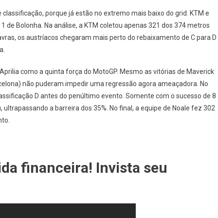
classificação, porque já estão no extremo mais baixo do grid. KTM e
1 de Bolonha. Na análise, a KTM coletou apenas 321 dos 374 metros
alavras, os austríacos chegaram mais perto do rebaixamento de C para D
a.
Aprilia como a quinta força do MotoGP. Mesmo as vitórias de Maverick
 Barcelona) não puderam impedir uma regressão agora ameaçadora. No
classificação D antes do penúltimo evento. Somente com o sucesso de 8
u, ultrapassando a barreira dos 35%. No final, a equipe de Noale fez 302
nto.
a financeira! Invista seu