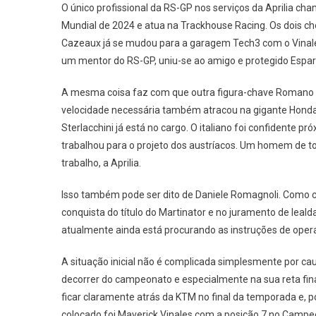
O único profissional da RS-GP nos serviços da Aprilia ch
Mundial de 2024 e atua na Trackhouse Racing. Os dois c
Cazeaux já se mudou para a garagem Tech3 com o Vinale
um mentor do RS-GP, uniu-se ao amigo e protegido Espar
A mesma coisa faz com que outra figura-chave Romano Al
velocidade necessária também atracou na gigante Honda.
Sterlacchini já está no cargo. O italiano foi confidente 
trabalhou para o projeto dos austríacos. Um homem de t
trabalho, a Aprilia.
Isso também pode ser dito de Daniele Romagnoli. Como c
conquista do título do Martinator e no juramento de lealda
atualmente ainda está procurando as instruções de oper
A situação inicial não é complicada simplesmente por caus
decorrer do campeonato e especialmente na sua reta fina
ficar claramente atrás da KTM no final da temporada e, p
colocado foi Maverick Vinales com a posição 7 no Campe