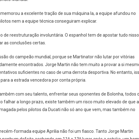
 comemorou a excelente tração de sua máquina la, a equipe afundou no
otos nem a equipe técnica conseguiram explicar.
de reestruturação involuntária. O espanhol tem de apostar tudo nisso
ar as conclusões certas.
ão do campeão mundial, porque se Martinator não lutar por vitórias
idamente encontrados. Jorge Martin não tem muito a provar a si mesm
ativos suficientes no caso de uma derrota desportiva. No entanto, is
 para a estrada vencedora por conta própria.
 também com seu talento, enfrentar seus oponentes de Bolonha, todos 
to falhar a longo prazo, existe também um risco muito elevado de que a
smagada pelos pilotos da Ducati não só ano que vem, mas também no
a recém-formada equipe Aprilia não foi um fiasco. Tanto Jorge Martin