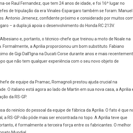
ama-se Raul Fernandez, que tem 24 anos de idade, e foi 16º lugar no
hefes de tripulação da era Vinales-Espargaro também se foram. Manuel
s. Antonio Jimenez, confidente próximo e considerado por muitos co
garo – a dupla já apoia o desenvolvimento do Honda RC 213V.
besiano e, portanto, o técnico-chefe que treinou a moto de Noale na
 Formalmente, a Aprilia proporcionou um bom substituto. Fabiano
próximo de Gigi Dall’Igna na Ducati Corse durante anos e mais recentemen
opo que não tem qualquer experiência com o seu novo objeto de
hefe de equipe da Pramac, Romagnoli prestou ajuda crucial na
de. O italiano está agora ao lado de Martin em sua nova casa, a Aprilia 
ação da RS-GP.
a do reinício do pessoal da equipe de fábrica da Aprilia. O fato é que n
l, a RS-GP não pôde mais ser encontrada no topo. A Aprilia teve que
ortanto, é formalmente a terceira força entre os fabricantes. O melhor
onato Mundial.