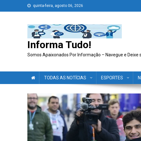
Skip
quinta-feira, agosto 06, 2026
to
content
Informa Tudo!
Somos Apaixonados Por Informação – Navegue e Deixe 
TODAS AS NOTÍCIAS
ESPORTES
N