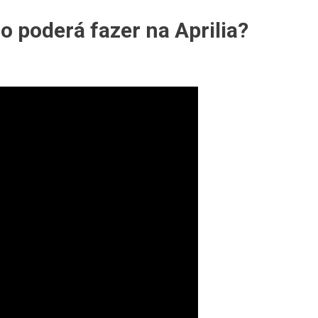
GP
 poderá fazer na Aprilia?
as