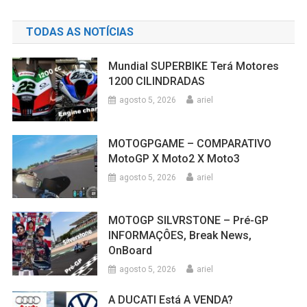
TODAS AS NOTÍCIAS
Mundial SUPERBIKE Terá Motores
1200 CILINDRADAS
agosto 5, 2026
ariel
MOTOGPGAME – COMPARATIVO
MotoGP X Moto2 X Moto3
agosto 5, 2026
ariel
MOTOGP SILVRSTONE – Pré-GP
INFORMAÇÔES, Break News,
OnBoard
agosto 5, 2026
ariel
A DUCATI Está A VENDA?