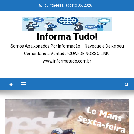
Skip
quinta-feira, agosto 06, 2026
to
content
Informa Tudo!
Somos Apaixonados Por Informação – Navegue e Deixe seu
Comentário a Vontade! GUARDE NOSSO LINK-
www.informatudo.com.br