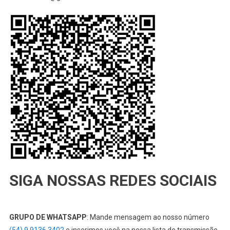
SIGA NOSSAS REDES SOCIAIS
GRUPO DE WHATSAPP
: Mande mensagem ao nosso número
(54) 9 9136 3402
e inserimos você na nossa lista de transmissão,