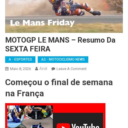
MOTOGP LE MANS – Resumo Da
SEXTA FEIRA
A - ESPORTES
A2 - MOTOCICLISMO NEWS
Ariel
On
Maio 8, 2026
Leave A Comment
MOTOGP
Começou o final de semana
LE
MANS
na França
–
Resumo
Da
SEXTA
FEIRA